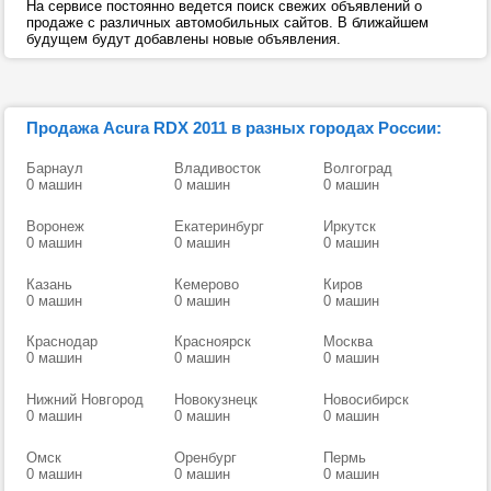
На сервисе постоянно ведется поиск свежих объявлений о
продаже с различных автомобильных сайтов. В ближайшем
будущем будут добавлены новые объявления.
Продажа Acura RDX 2011 в разных городах России:
Барнаул
Владивосток
Волгоград
0 машин
0 машин
0 машин
Воронеж
Екатеринбург
Иркутск
0 машин
0 машин
0 машин
Казань
Кемерово
Киров
0 машин
0 машин
0 машин
Краснодар
Красноярск
Москва
0 машин
0 машин
0 машин
Нижний Новгород
Новокузнецк
Новосибирск
0 машин
0 машин
0 машин
Омск
Оренбург
Пермь
0 машин
0 машин
0 машин