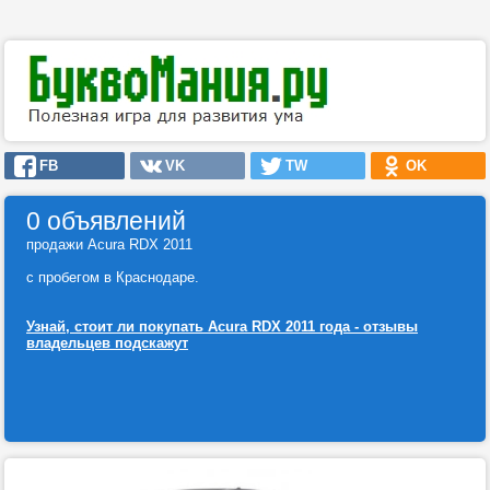
FB
VK
TW
OK
0 объявлений
продажи Acura RDX 2011
с пробегом в Краснодаре.
Узнай, стоит ли покупать Acura RDX 2011 года - отзывы
владельцев подскажут