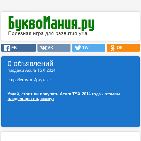
FB
VK
TW
OK
0 объявлений
продажи Acura TSX 2014
с пробегом в Иркутске.
Узнай, стоит ли покупать Acura TSX 2014 года - отзывы
владельцев подскажут