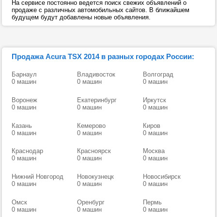
На сервисе постоянно ведется поиск свежих объявлений о
продаже с различных автомобильных сайтов. В ближайшем
будущем будут добавлены новые объявления.
Продажа Acura TSX 2014 в разных городах России:
Барнаул
Владивосток
Волгоград
0 машин
0 машин
0 машин
Воронеж
Екатеринбург
Иркутск
0 машин
0 машин
0 машин
Казань
Кемерово
Киров
0 машин
0 машин
0 машин
Краснодар
Красноярск
Москва
0 машин
0 машин
0 машин
Нижний Новгород
Новокузнецк
Новосибирск
0 машин
0 машин
0 машин
Омск
Оренбург
Пермь
0 машин
0 машин
0 машин