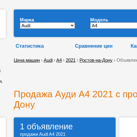
Марка
Модель
Статистика
Сравнение цен
Ка
Цена машин
›
Audi
›
A4
›
2021
›
Ростов-на-Дону
› Объявлен
4
и.
Продажа Ауди А4 2021 с про
Дону
1 объявление
продажи Audi A4 2021