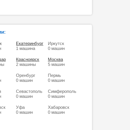
ии:
ж
Екатеринбург
Иркутск
н
1 машина
0 машин
дар
Красноярск
Москва
ны
2 машины
5 машин
Оренбург
Пермь
н
0 машин
0 машин
в
Севастополь
Симферополь
н
0 машин
0 машин
вск
Уфа
Хабаровск
н
0 машин
0 машин