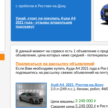
с пробегом в Ростове-на-Дону.
Узнай, стоит ли покупать Ауди А4
2021 года - отзывы владельцев
подскажут
В данный момент на сервисе есть 1 объявление о пр
объявления, цена которых ниже средней - потенциаль
Подписаться на рассылку объявлений
Если Вам необходимо купить Ауди А4 2021 года в Рост
подпишитесь на рассылку свежих объявлений на почту
Audi A4, 2021, Ростов-на-Дону
2.0 л (249 л.с.), бензин, робот, 4W
3 249 000
₽
Цена машины:
3 249 000
₽
в Рост
Средняя цена: