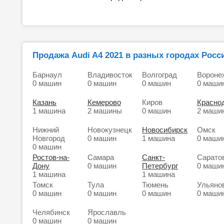
Продажа Audi A4 2021 в разных городах Росс
Барнаул
Владивосток
Волгоград
Вороне
0 машин
0 машин
0 машин
0 маши
Казань
Кемерово
Киров
Красно
1 машина
2 машины
0 машин
2 маши
Нижний
Новокузнецк
Новосибирск
Омск
Новгород
0 машин
1 машина
0 маши
0 машин
Ростов-на-
Самара
Санкт-
Сарато
Дону
0 машин
Петербург
0 маши
1 машина
1 машина
Томск
Тула
Тюмень
Ульяно
0 машин
0 машин
0 машин
0 маши
Челябинск
Ярославль
0 машин
0 машин