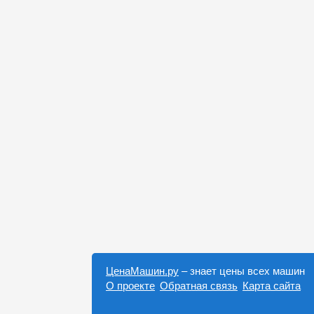
ЦенаМашин.ру
– знает цены всех машин
О проекте
Обратная связь
Карта сайта