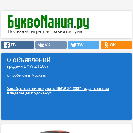
FB
VK
TW
OK
0 объявлений
продажи BMW Z4 2007
с пробегом в Москве.
Узнай, стоит ли покупать BMW Z4 2007 года - отзывы
владельцев подскажут