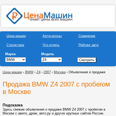
Цена машин
Автосалоны
Сравнение
Статистика
Что купить
Рейтинг авто
Марка
Модель
Цена машин
›
BMW
›
Z4
›
2007
›
Москва
› Объявления о продаже
Продажа BMW Z4 2007 с пробегом
в Москве
Подсказка
Здесь свежие объявления о продаже BMW Z4 2007 с пробегом в
Москве с авито, дром, авто.ру и других крупных сайтов России.