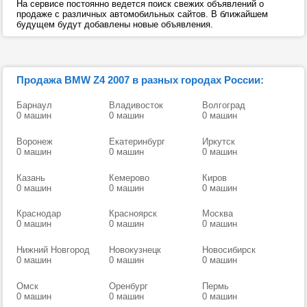
На сервисе постоянно ведется поиск свежих объявлений о
продаже с различных автомобильных сайтов. В ближайшем
будущем будут добавлены новые объявления.
Продажа BMW Z4 2007 в разных городах России:
Барнаул
Владивосток
Волгоград
0 машин
0 машин
0 машин
Воронеж
Екатеринбург
Иркутск
0 машин
0 машин
0 машин
Казань
Кемерово
Киров
0 машин
0 машин
0 машин
Краснодар
Красноярск
Москва
0 машин
0 машин
0 машин
Нижний Новгород
Новокузнецк
Новосибирск
0 машин
0 машин
0 машин
Омск
Оренбург
Пермь
0 машин
0 машин
0 машин