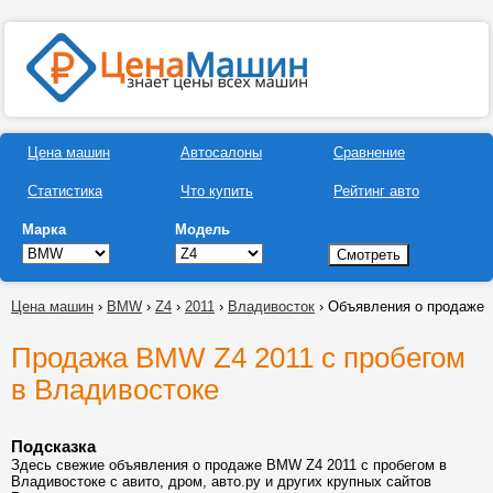
Цена машин
Автосалоны
Сравнение
Статистика
Что купить
Рейтинг авто
Марка
Модель
Цена машин
›
BMW
›
Z4
›
2011
›
Владивосток
› Объявления о продаже
Продажа BMW Z4 2011 с пробегом
в Владивостоке
Подсказка
Здесь свежие объявления о продаже BMW Z4 2011 с пробегом в
Владивостоке с авито, дром, авто.ру и других крупных сайтов