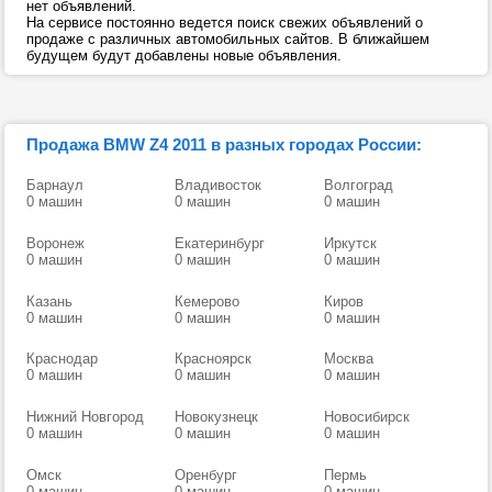
нет объявлений.
На сервисе постоянно ведется поиск свежих объявлений о
продаже с различных автомобильных сайтов. В ближайшем
будущем будут добавлены новые объявления.
Продажа BMW Z4 2011 в разных городах России:
Барнаул
Владивосток
Волгоград
0 машин
0 машин
0 машин
Воронеж
Екатеринбург
Иркутск
0 машин
0 машин
0 машин
Казань
Кемерово
Киров
0 машин
0 машин
0 машин
Краснодар
Красноярск
Москва
0 машин
0 машин
0 машин
Нижний Новгород
Новокузнецк
Новосибирск
0 машин
0 машин
0 машин
Омск
Оренбург
Пермь
0 машин
0 машин
0 машин