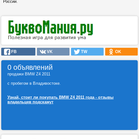
России.
FB
VK
TW
OK
0 объявлений
продажи BMW Z4 2011
с пробегом в Владивостоке.
Узнай, стоит ли покупать BMW Z4 2011 года - отзывы
владельцев подскажут