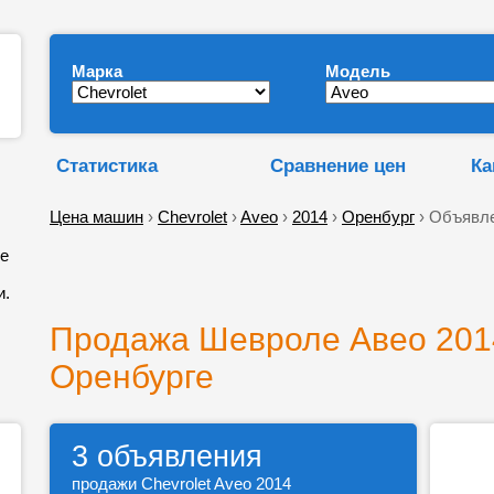
Марка
Модель
Статистика
Сравнение цен
Ка
Цена машин
›
Chevrolet
›
Aveo
›
2014
›
Оренбург
› Объявле
ле
и.
Продажа Шевроле Авео 2014
Оренбурге
3 объявления
продажи Chevrolet Aveo 2014