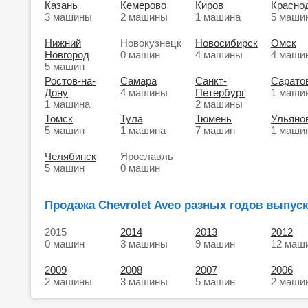
Казань
Кемерово
Киров
Красно
3 машины
2 машины
1 машина
5 маши
Нижний
Новокузнецк
Новосибирск
Омск
Новгород
0 машин
4 машины
4 маши
5 машин
Ростов-на-
Самара
Санкт-
Сарато
Дону
4 машины
Петербург
1 маши
1 машина
2 машины
Томск
Тула
Тюмень
Ульяно
5 машин
1 машина
7 машин
1 маши
Челябинск
Ярославль
5 машин
0 машин
Продажа Chevrolet Aveo разных годов выпуск
2015
2014
2013
2012
0 машин
3 машины
9 машин
12 маш
2009
2008
2007
2006
2 машины
3 машины
5 машин
2 маши