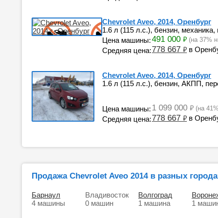
Chevrolet Aveo, 2014, Оренбург
1.6 л (115 л.с.), бензин, механика
491 000
₽
Цена машины:
(на 37% н
778 667
₽
в Оренб
Средняя цена:
Chevrolet Aveo, 2014, Оренбург
1.6 л (115 л.с.), бензин, АКПП, пе
1 099 000
₽
Цена машины:
(на 41
778 667
₽
в Оренб
Средняя цена:
Продажа Chevrolet Aveo 2014 в разных города
Барнаул
Владивосток
Волгоград
Вороне
4 машины
0 машин
1 машина
1 маши