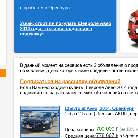
с пробегом в Оренбурге.
Узнай, стоит ли покупать Шевроле Авео
2014 года - отзывы владельцев
подскажут
В данный момент на сервисе есть 3 объявления о пр
объявления, цена которых ниже средней - потенциаль
Подписаться на рассылку объявлений
Если Вам необходимо купить Шевроле Авео 2014 года 
подпишитесь на рассылку свежих объявлений на почту
Chevrolet Aveo, 2014, Оренбург
1.6 л (115 л.с.), бензин, АКПП, пе
700 000
₽
Цена машины:
(на 10% н
778 667
₽
в Оренб
Средняя цена: