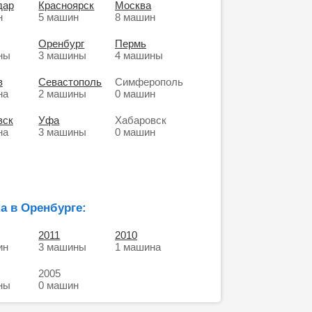
дар
Красноярск
Москва
н
5 машин
8 машин
Оренбург
Пермь
ны
3 машины
4 машины
в
Севастополь
Симферополь
на
2 машины
0 машин
вск
Уфа
Хабаровск
на
3 машины
0 машин
а в Оренбурге:
2011
2010
ин
3 машины
1 машина
2005
ны
0 машин