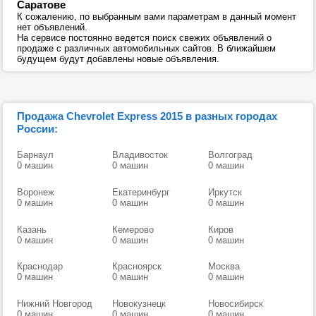
Саратове
К сожалению, по выбранным вами параметрам в данный момент
нет объявлений.
На сервисе постоянно ведется поиск свежих объявлений о
продаже с различных автомобильных сайтов. В ближайшем
будущем будут добавлены новые объявления.
Продажа Chevrolet Express 2015 в разных городах
России:
Барнаул
Владивосток
Волгоград
0 машин
0 машин
0 машин
Воронеж
Екатеринбург
Иркутск
0 машин
0 машин
0 машин
Казань
Кемерово
Киров
0 машин
0 машин
0 машин
Краснодар
Красноярск
Москва
0 машин
0 машин
0 машин
Нижний Новгород
Новокузнецк
Новосибирск
0 машин
0 машин
0 машин