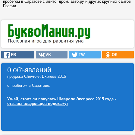
пробегом в Саратове с авито, дром, авто.ру и других крупных сайтов
России.
FB
VK
TW
OK
0 объявлений
продажи Chevrolet Express 2015
с пробегом в Саратове.
Узнай, стоит ли покупать Шевроле Экспресс 2015 года -
отзывы владельцев подскажут