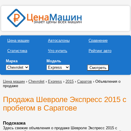
Цена машин
Автосалоны
Сравнение
Статистика
Что купить
Рейтинг авто
Марка
Модель
Цена машин
›
Chevrolet
›
Express
›
2015
›
Саратов
› Объявления о
продаже
Продажа Шевроле Экспресс 2015 с
пробегом в Саратове
Подсказка
Здесь свежие объявления о продаже Шевроле Экспресс 2015 с