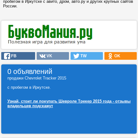
пробегом в Иркутске с авито, дром, авто.ру и других крупных сайтов
России.
FB
VK
TW
OK
0 объявлений
продажи Chevrolet Tracker 2015
с пробегом в Иркутске.
Узнай, стоит ли покупать Шевроле Трекер 2015 года - отзывы
владельцев подскажут