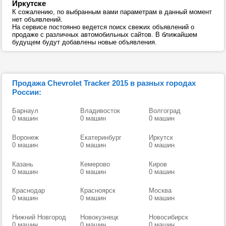
Иркутске
К сожалению, по выбранным вами параметрам в данный момент
нет объявлений.
На сервисе постоянно ведется поиск свежих объявлений о
продаже с различных автомобильных сайтов. В ближайшем
будущем будут добавлены новые объявления.
Продажа Chevrolet Tracker 2015 в разных городах
России:
Барнаул
Владивосток
Волгоград
0 машин
0 машин
0 машин
Воронеж
Екатеринбург
Иркутск
0 машин
0 машин
0 машин
Казань
Кемерово
Киров
0 машин
0 машин
0 машин
Краснодар
Красноярск
Москва
0 машин
0 машин
0 машин
Нижний Новгород
Новокузнецк
Новосибирск
0 машин
0 машин
0 машин