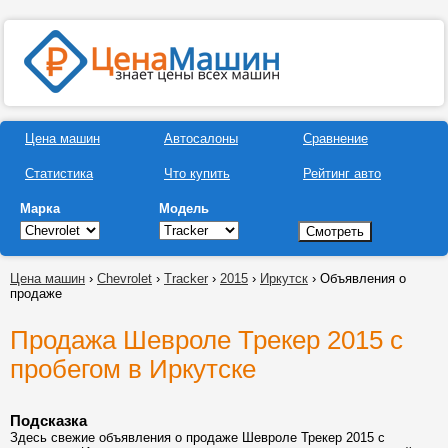
Цена машин
Автосалоны
Сравнение
Статистика
Что купить
Рейтинг авто
Марка
Модель
Цена машин
›
Chevrolet
›
Tracker
›
2015
›
Иркутск
› Объявления о
продаже
Продажа Шевроле Трекер 2015 с
пробегом в Иркутске
Подсказка
Здесь свежие объявления о продаже Шевроле Трекер 2015 с