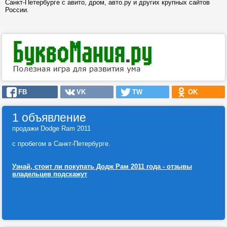
Санкт-Петербурге с авито, дром, авто.ру и других крупных сайтов
России.
FB
VK
TW
OK
1 объявление
продажи Dodge Ram 2011
с пробегом в Санкт-Петербурге.
Узнай, стоит ли покупать Додж Рам 2011 года - отзывы
владельцев подскажут