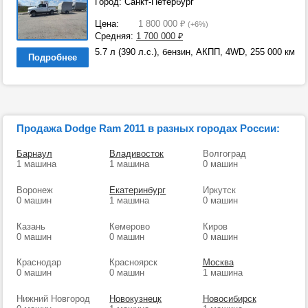
Город: Санкт-Петербург
Цена:
1 800 000
₽
(+6%)
Средняя:
1 700 000
₽
5.7 л (390 л.с.), бензин, АКПП, 4WD, 255 000 км
Подробнее
Продажа Dodge Ram 2011 в разных городах России:
Барнаул
Владивосток
Волгоград
1 машина
1 машина
0 машин
Воронеж
Екатеринбург
Иркутск
0 машин
1 машина
0 машин
Казань
Кемерово
Киров
0 машин
0 машин
0 машин
Краснодар
Красноярск
Москва
0 машин
0 машин
1 машина
Нижний Новгород
Новокузнецк
Новосибирск