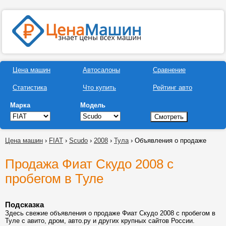
Цена машин
Автосалоны
Сравнение
Статистика
Что купить
Рейтинг авто
Марка
Модель
Цена машин
›
FIAT
›
Scudo
›
2008
›
Тула
› Объявления о продаже
Продажа Фиат Скудо 2008 с
пробегом в Туле
Подсказка
Здесь свежие объявления о продаже Фиат Скудо 2008 с пробегом в
Туле с авито, дром, авто.ру и других крупных сайтов России.