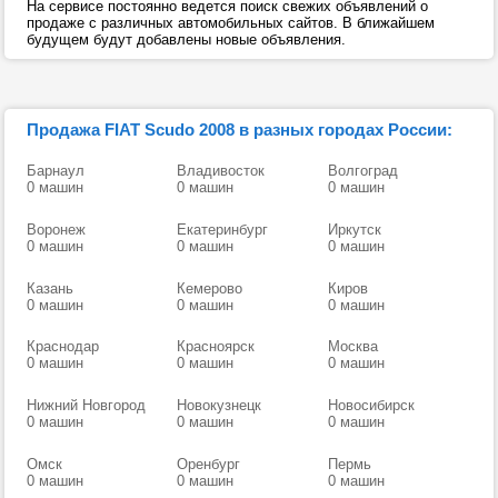
На сервисе постоянно ведется поиск свежих объявлений о
продаже с различных автомобильных сайтов. В ближайшем
будущем будут добавлены новые объявления.
Продажа FIAT Scudo 2008 в разных городах России:
Барнаул
Владивосток
Волгоград
0 машин
0 машин
0 машин
Воронеж
Екатеринбург
Иркутск
0 машин
0 машин
0 машин
Казань
Кемерово
Киров
0 машин
0 машин
0 машин
Краснодар
Красноярск
Москва
0 машин
0 машин
0 машин
Нижний Новгород
Новокузнецк
Новосибирск
0 машин
0 машин
0 машин
Омск
Оренбург
Пермь
0 машин
0 машин
0 машин