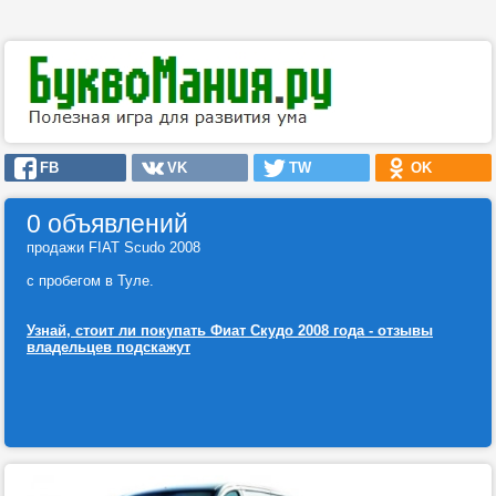
FB
VK
TW
OK
0 объявлений
продажи FIAT Scudo 2008
с пробегом в Туле.
Узнай, стоит ли покупать Фиат Скудо 2008 года - отзывы
владельцев подскажут