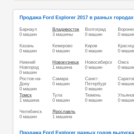
Продажа Ford Explorer 2017 в разных городах
Барнаул
Владивосток
Волгоград
Вороне
0 машин
3 машины
0 машин
0 маши
Казань
Кемерово
Киров
Красно
0 машин
0 машин
0 машин
0 маши
Нижний
Новокузнецк
Новосибирск
Омск
Новгород
1 машина
0 машин
0 маши
0 машин
Ростов-на-
Самара
Санкт-
Сарато
Дону
0 машин
Петербург
0 маши
0 машин
0 машин
Томск
Тула
Тюмень
Ульяно
1 машина
0 машин
0 машин
0 маши
Челябинск
Ярославль
0 машин
1 машина
Продажа Ford Explorer разных годов выпуска