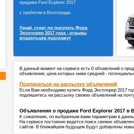
продажи Ford Explorer 2017
с пробегом в Волгограде.
Узнай, стоит ли покупать Форд
Эксплорер 2017 года - отзывы
владельцев подскажут
В данный момент на сервисе есть 0 объявлений о пр
объявления, цена которых ниже средней - потенциаль
Подписаться на рассылку объявлений
Если Вам необходимо купить Форд Эксплорер 2017 года
подпишитесь на рассылку свежих объявлений на почту
Объявления о продаже Ford Explorer 2017 в 
К сожалению, по выбранным вами параметрам в данны
На сервисе постоянно ведется поиск свежих объявле
сайтов. В ближайшем будущем будут добавлены новы