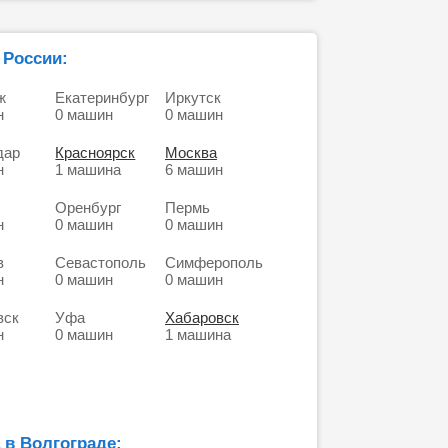
 России:
ж
Екатеринбург
Иркутск
н
0 машин
0 машин
дар
Красноярск
Москва
н
1 машина
6 машин
Оренбург
Пермь
н
0 машин
0 машин
в
Севастополь
Симферополь
н
0 машин
0 машин
вск
Уфа
Хабаровск
н
0 машин
1 машина
 в Волгограде: