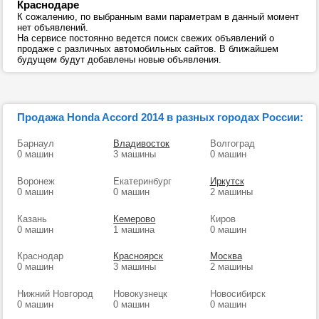
Краснодаре
К сожалению, по выбранным вами параметрам в данный момент
нет объявлений.
На сервисе постоянно ведется поиск свежих объявлений о
продаже с различных автомобильных сайтов. В ближайшем
будущем будут добавлены новые объявления.
Продажа Honda Accord 2014 в разных городах России:
Барнаул
Владивосток
Волгоград
0 машин
3 машины
0 машин
Воронеж
Екатеринбург
Иркутск
0 машин
0 машин
2 машины
Казань
Кемерово
Киров
0 машин
1 машина
0 машин
Краснодар
Красноярск
Москва
0 машин
3 машины
2 машины
Нижний Новгород
Новокузнецк
Новосибирск
0 машин
0 машин
0 машин