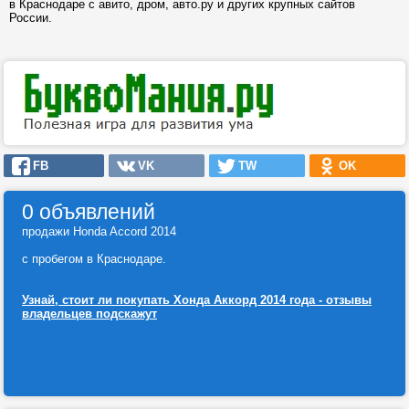
в Краснодаре с авито, дром, авто.ру и других крупных сайтов
России.
FB
VK
TW
OK
0 объявлений
продажи Honda Accord 2014
с пробегом в Краснодаре.
Узнай, стоит ли покупать Хонда Аккорд 2014 года - отзывы
владельцев подскажут