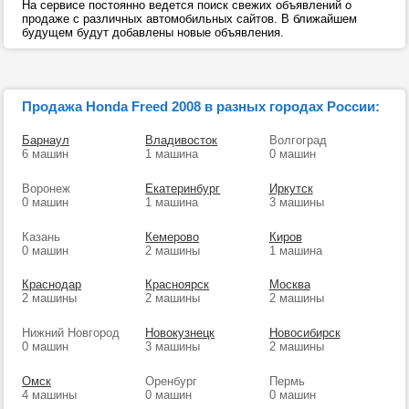
На сервисе постоянно ведется поиск свежих объявлений о
продаже с различных автомобильных сайтов. В ближайшем
будущем будут добавлены новые объявления.
Продажа Honda Freed 2008 в разных городах России:
Барнаул
Владивосток
Волгоград
6 машин
1 машина
0 машин
Воронеж
Екатеринбург
Иркутск
0 машин
1 машина
3 машины
Казань
Кемерово
Киров
0 машин
2 машины
1 машина
Краснодар
Красноярск
Москва
2 машины
2 машины
2 машины
Нижний Новгород
Новокузнецк
Новосибирск
0 машин
3 машины
2 машины
Омск
Оренбург
Пермь
4 машины
0 машин
0 машин