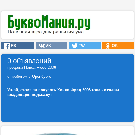
FB
VK
TW
OK
0 объявлений
продажи Honda Freed 2008
с пробегом в Оренбурге.
Узнай, стоит ли покупать Хонда Фрид 2008 года - отзывы
владельцев подскажут