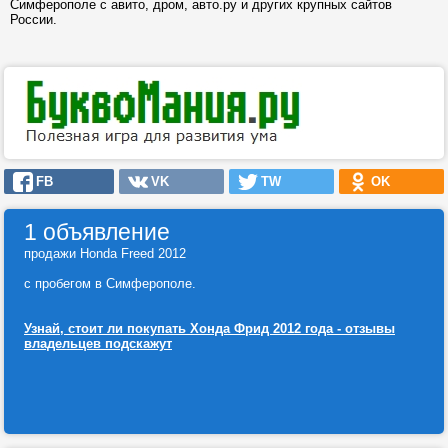
Симферополе с авито, дром, авто.ру и других крупных сайтов
России.
FB
VK
TW
OK
1 объявление
продажи Honda Freed 2012
с пробегом в Симферополе.
Узнай, стоит ли покупать Хонда Фрид 2012 года - отзывы
владельцев подскажут