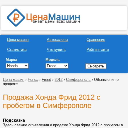
Цена машин
Автосалоны
Сравнение
Статистика
Что купить
Рейтинг авто
Марка
Модель
Цена машин
›
Honda
›
Freed
›
2012
›
Симферополь
› Объявления о
продаже
Продажа Хонда Фрид 2012 с
пробегом в Симферополе
Подсказка
Здесь свежие объявления о продаже Хонда Фрид 2012 с пробегом в