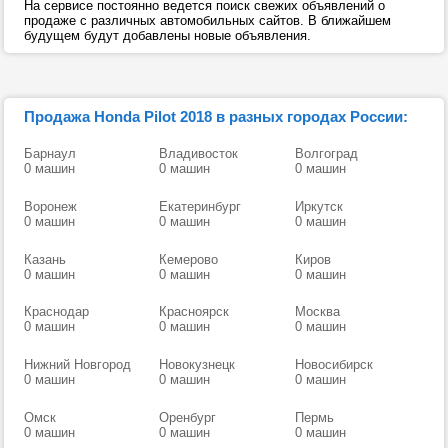
На сервисе постоянно ведется поиск свежих объявлений о
продаже с различных автомобильных сайтов. В ближайшем
будущем будут добавлены новые объявления.
Продажа Honda Pilot 2018 в разных городах России:
Барнаул
Владивосток
Волгоград
0 машин
0 машин
0 машин
Воронеж
Екатеринбург
Иркутск
0 машин
0 машин
0 машин
Казань
Кемерово
Киров
0 машин
0 машин
0 машин
Краснодар
Красноярск
Москва
0 машин
0 машин
0 машин
Нижний Новгород
Новокузнецк
Новосибирск
0 машин
0 машин
0 машин
Омск
Оренбург
Пермь
0 машин
0 машин
0 машин