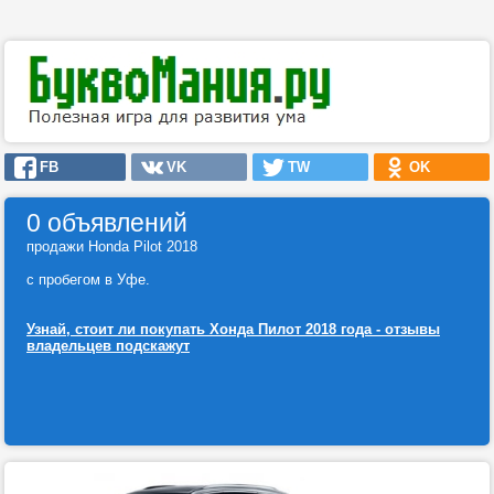
FB
VK
TW
OK
0 объявлений
продажи Honda Pilot 2018
с пробегом в Уфе.
Узнай, стоит ли покупать Хонда Пилот 2018 года - отзывы
владельцев подскажут