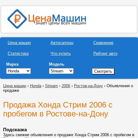
Цена машин
Автосалоны
Сравнение
Статистика
Что купить
Рейтинг авто
Марка
Модель
Цена машин
›
Honda
›
Stream
›
2006
›
Ростов-на-Дону
› Объявления о
продаже
Продажа Хонда Стрим 2006 с
пробегом в Ростове-на-Дону
Подсказка
Здесь свежие объявления о продаже Хонда Стрим 2006 с пробегом в