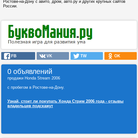
Ростове-на-Дону с авито, дром, авто.ру и других крупных сайтов
России.
FB
VK
TW
OK
0 объявлений
продажи Honda Stream 2006
с пробегом в Ростове-на-Дону.
Узнай, стоит ли покупать Хонда Стрим 2006 года - отзывы
владельцев подскажут