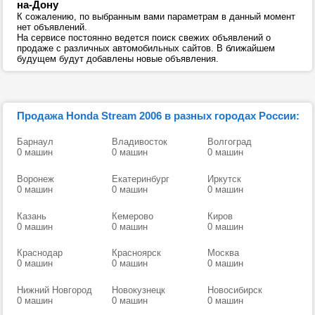
на-Дону
К сожалению, по выбранным вами параметрам в данный момент
нет объявлений.
На сервисе постоянно ведется поиск свежих объявлений о
продаже с различных автомобильных сайтов. В ближайшем
будущем будут добавлены новые объявления.
Продажа Honda Stream 2006 в разных городах России:
Барнаул
Владивосток
Волгоград
0 машин
0 машин
0 машин
Воронеж
Екатеринбург
Иркутск
0 машин
0 машин
0 машин
Казань
Кемерово
Киров
0 машин
0 машин
0 машин
Краснодар
Красноярск
Москва
0 машин
0 машин
0 машин
Нижний Новгород
Новокузнецк
Новосибирск
0 машин
0 машин
0 машин