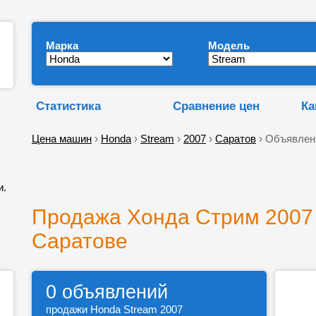
Марка
Модель
Статистика
Сравнение цен
Ка
Цена машин
›
Honda
›
Stream
›
2007
›
Саратов
› Объявлен
и.
Продажа Хонда Стрим 2007 
Саратове
0 объявлений
продажи Honda Stream 2007