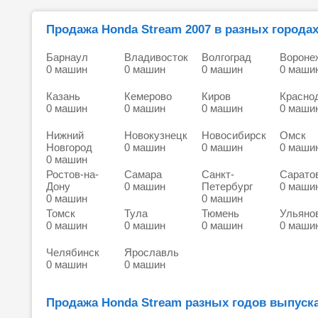
Продажа Honda Stream 2007 в разных городах
Барнаул
Владивосток
Волгоград
Вороне
0 машин
0 машин
0 машин
0 маши
Казань
Кемерово
Киров
Красно
0 машин
0 машин
0 машин
0 маши
Нижний
Новокузнецк
Новосибирск
Омск
Новгород
0 машин
0 машин
0 маши
0 машин
Ростов-на-
Самара
Санкт-
Сарато
Дону
0 машин
Петербург
0 маши
0 машин
0 машин
Томск
Тула
Тюмень
Ульяно
0 машин
0 машин
0 машин
0 маши
Челябинск
Ярославль
0 машин
0 машин
Продажа Honda Stream разных годов выпуска