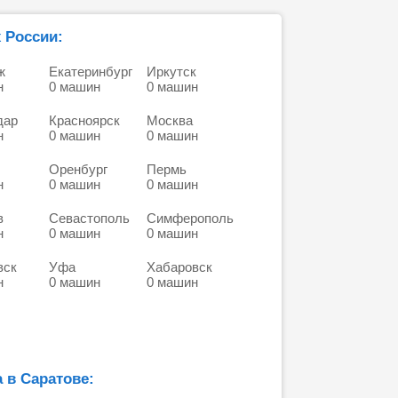
 России:
ж
Екатеринбург
Иркутск
н
0 машин
0 машин
дар
Красноярск
Москва
н
0 машин
0 машин
Оренбург
Пермь
н
0 машин
0 машин
в
Севастополь
Симферополь
н
0 машин
0 машин
вск
Уфа
Хабаровск
н
0 машин
0 машин
 в Саратове: