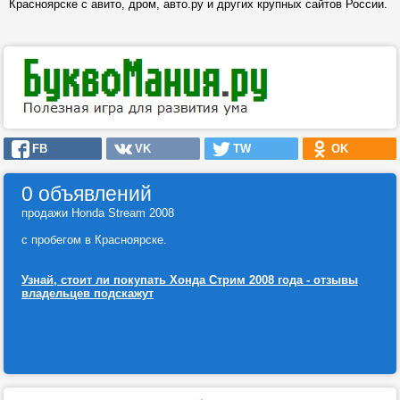
Красноярске с авито, дром, авто.ру и других крупных сайтов России.
FB
VK
TW
OK
0 объявлений
продажи Honda Stream 2008
с пробегом в Красноярске.
Узнай, стоит ли покупать Хонда Стрим 2008 года - отзывы
владельцев подскажут