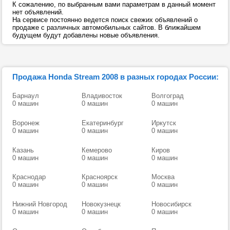
К сожалению, по выбранным вами параметрам в данный момент
нет объявлений.
На сервисе постоянно ведется поиск свежих объявлений о
продаже с различных автомобильных сайтов. В ближайшем
будущем будут добавлены новые объявления.
Продажа Honda Stream 2008 в разных городах России:
Барнаул
Владивосток
Волгоград
0 машин
0 машин
0 машин
Воронеж
Екатеринбург
Иркутск
0 машин
0 машин
0 машин
Казань
Кемерово
Киров
0 машин
0 машин
0 машин
Краснодар
Красноярск
Москва
0 машин
0 машин
0 машин
Нижний Новгород
Новокузнецк
Новосибирск
0 машин
0 машин
0 машин