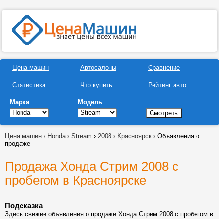
Цена машин
Автосалоны
Сравнение
Статистика
Что купить
Рейтинг авто
Марка
Модель
Цена машин
›
Honda
›
Stream
›
2008
›
Красноярск
› Объявления о
продаже
Продажа Хонда Стрим 2008 с
пробегом в Красноярске
Подсказка
Здесь свежие объявления о продаже Хонда Стрим 2008 с пробегом в