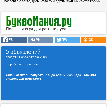
Ярославле с авито, дром, авто.ру и других крупных сайтов России.
FB
VK
TW
OK
0 объявлений
продажи Honda Stream 2008
с пробегом в Ярославле.
Узнай, стоит ли покупать Хонда Стрим 2008 года - отзывы
владельцев подскажут