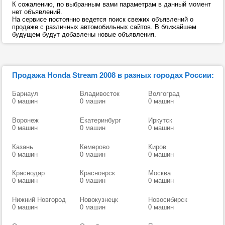
К сожалению, по выбранным вами параметрам в данный момент
нет объявлений.
На сервисе постоянно ведется поиск свежих объявлений о
продаже с различных автомобильных сайтов. В ближайшем
будущем будут добавлены новые объявления.
Продажа Honda Stream 2008 в разных городах России:
Барнаул
Владивосток
Волгоград
0 машин
0 машин
0 машин
Воронеж
Екатеринбург
Иркутск
0 машин
0 машин
0 машин
Казань
Кемерово
Киров
0 машин
0 машин
0 машин
Краснодар
Красноярск
Москва
0 машин
0 машин
0 машин
Нижний Новгород
Новокузнецк
Новосибирск
0 машин
0 машин
0 машин