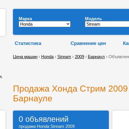
Марка
Модель
Статистика
Сравнение цен
Ка
Цена машин
›
Honda
›
Stream
›
2009
›
Барнаул
› Объявлен
и.
Продажа Хонда Стрим 2009 
Барнауле
0 объявлений
продажи Honda Stream 2009