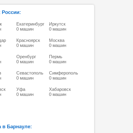
 России:
ж
Екатеринбург
Иркутск
н
0 машин
0 машин
дар
Красноярск
Москва
н
0 машин
0 машин
Оренбург
Пермь
н
0 машин
0 машин
в
Севастополь
Симферополь
н
0 машин
0 машин
вск
Уфа
Хабаровск
н
0 машин
0 машин
 в Барнауле: