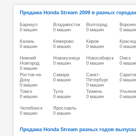
Продажа Honda Stream 2009 в разных городах
Барнаул
Владивосток
Волгоград
Вороне
0 машин
0 машин
0 машин
0 маши
Казань
Кемерово
Киров
Красно
0 машин
0 машин
0 машин
0 маши
Нижний
Новокузнецк
Новосибирск
Омск
Новгород
0 машин
0 машин
0 маши
0 машин
Ростов-на-
Самара
Санкт-
Сарато
Дону
0 машин
Петербург
0 маши
0 машин
0 машин
Томск
Тула
Тюмень
Ульяно
0 машин
0 машин
0 машин
0 маши
Челябинск
Ярославль
0 машин
0 машин
Продажа Honda Stream разных годов выпуска