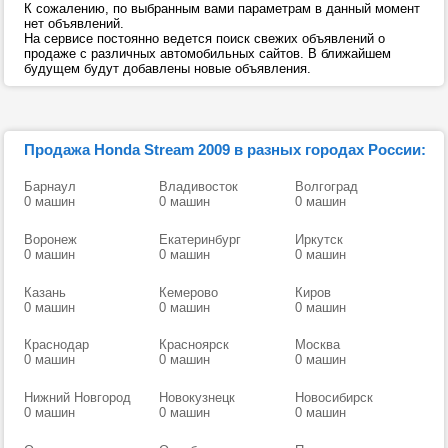
К сожалению, по выбранным вами параметрам в данный момент
нет объявлений.
На сервисе постоянно ведется поиск свежих объявлений о
продаже с различных автомобильных сайтов. В ближайшем
будущем будут добавлены новые объявления.
Продажа Honda Stream 2009 в разных городах России:
Барнаул
Владивосток
Волгоград
0 машин
0 машин
0 машин
Воронеж
Екатеринбург
Иркутск
0 машин
0 машин
0 машин
Казань
Кемерово
Киров
0 машин
0 машин
0 машин
Краснодар
Красноярск
Москва
0 машин
0 машин
0 машин
Нижний Новгород
Новокузнецк
Новосибирск
0 машин
0 машин
0 машин