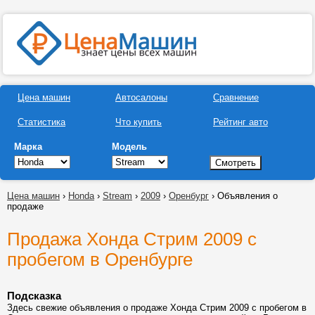
Цена машин
Автосалоны
Сравнение
Статистика
Что купить
Рейтинг авто
Марка
Модель
Цена машин
›
Honda
›
Stream
›
2009
›
Оренбург
› Объявления о
продаже
Продажа Хонда Стрим 2009 с
пробегом в Оренбурге
Подсказка
Здесь свежие объявления о продаже Хонда Стрим 2009 с пробегом в