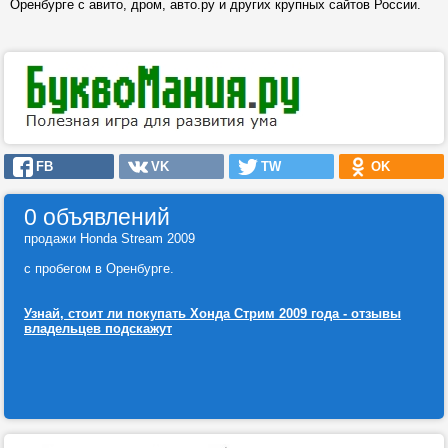
Оренбурге с авито, дром, авто.ру и других крупных сайтов России.
FB
VK
TW
OK
0 объявлений
продажи Honda Stream 2009
с пробегом в Оренбурге.
Узнай, стоит ли покупать Хонда Стрим 2009 года - отзывы
владельцев подскажут