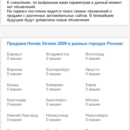
К сожалению, по выбранным вами параметрам в данный момент
нет объявлений.
На сервисе постоянно ведется поиск свежих объявлений о
продаже с различных автомобильных сайтов. В ближайшем
будущем будут добавлены новые объявления.
Продажа Honda Stream 2009 в разных городах России:
Барнаул
Владивосток
Волгоград
0 машин
0 машин
0 машин
Воронеж
Екатеринбург
Иркутск
0 машин
0 машин
0 машин
Казань
Кемерово
Киров
0 машин
0 машин
0 машин
Краснодар
Красноярск
Москва
0 машин
0 машин
0 машин
Нижний Новгород
Новокузнецк
Новосибирск
0 машин
0 машин
0 машин