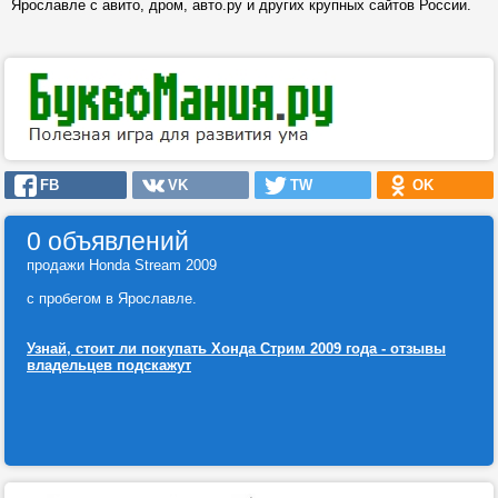
Ярославле с авито, дром, авто.ру и других крупных сайтов России.
FB
VK
TW
OK
0 объявлений
продажи Honda Stream 2009
с пробегом в Ярославле.
Узнай, стоит ли покупать Хонда Стрим 2009 года - отзывы
владельцев подскажут