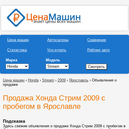
Цена машин
Автосалоны
Сравнение
Статистика
Что купить
Рейтинг авто
Марка
Модель
Цена машин
›
Honda
›
Stream
›
2009
›
Ярославль
› Объявления о
продаже
Продажа Хонда Стрим 2009 с
пробегом в Ярославле
Подсказка
Здесь свежие объявления о продаже Хонда Стрим 2009 с пробегом в