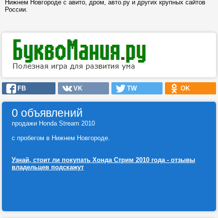
Нижнем Новгороде с авито, дром, авто.ру и других крупных сайтов
России.
FB
VK
TW
OK
0 объявлений
продажи Honda Stream 2010
с пробегом в Нижнем Новгороде.
Узнай, стоит ли покупать Хонда Стрим 2010 года - отзывы
владельцев подскажут