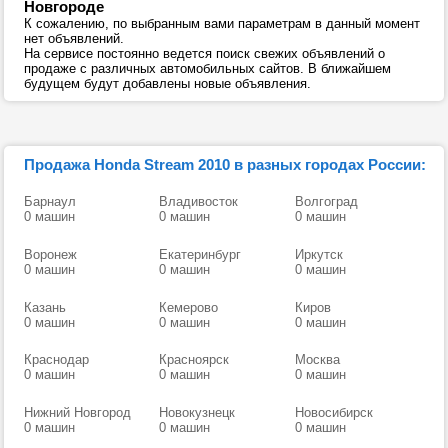
Новгороде
К сожалению, по выбранным вами параметрам в данный момент
нет объявлений.
На сервисе постоянно ведется поиск свежих объявлений о
продаже с различных автомобильных сайтов. В ближайшем
будущем будут добавлены новые объявления.
Продажа Honda Stream 2010 в разных городах России:
Барнаул
Владивосток
Волгоград
0 машин
0 машин
0 машин
Воронеж
Екатеринбург
Иркутск
0 машин
0 машин
0 машин
Казань
Кемерово
Киров
0 машин
0 машин
0 машин
Краснодар
Красноярск
Москва
0 машин
0 машин
0 машин
Нижний Новгород
Новокузнецк
Новосибирск
0 машин
0 машин
0 машин