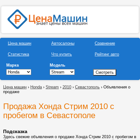
Цена машин
Автосалоны
Сравнение
Статистика
Что купить
Рейтинг авто
Марка
Модель
Цена машин
›
Honda
›
Stream
›
2010
›
Севастополь
› Объявления о
продаже
Продажа Хонда Стрим 2010 с
пробегом в Севастополе
Подсказка
Здесь свежие объявления о продаже Хонда Стрим 2010 с пробегом в