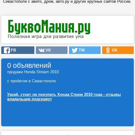
Севастополе с авито, дром, авто.ру и других крупных сайтов России.
FB
VK
TW
OK
0 объявлений
продажи Honda Stream 2010
с пробегом в Севастополе.
Узнай, стоит ли покупать Хонда Стрим 2010 года - отзывы
владельцев подскажут