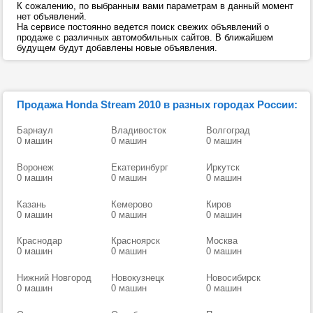
К сожалению, по выбранным вами параметрам в данный момент
нет объявлений.
На сервисе постоянно ведется поиск свежих объявлений о
продаже с различных автомобильных сайтов. В ближайшем
будущем будут добавлены новые объявления.
Продажа Honda Stream 2010 в разных городах России:
Барнаул
Владивосток
Волгоград
0 машин
0 машин
0 машин
Воронеж
Екатеринбург
Иркутск
0 машин
0 машин
0 машин
Казань
Кемерово
Киров
0 машин
0 машин
0 машин
Краснодар
Красноярск
Москва
0 машин
0 машин
0 машин
Нижний Новгород
Новокузнецк
Новосибирск
0 машин
0 машин
0 машин