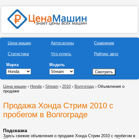
Цена машин
Автосалоны
Сравнение
Статистика
Что купить
Рейтинг авто
Марка
Модель
Цена машин
›
Honda
›
Stream
›
2010
›
Волгоград
› Объявления о
продаже
Продажа Хонда Стрим 2010 с
пробегом в Волгограде
Подсказка
Здесь свежие объявления о продаже Хонда Стрим 2010 с пробегом в