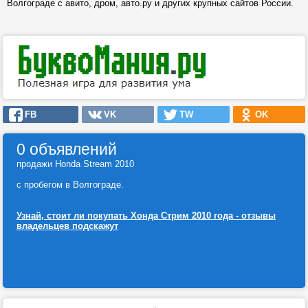
Волгограде с авито, дром, авто.ру и других крупных сайтов России.
FB
VK
TW
OK
0 объявлений
продажи Honda Stream 2010
с пробегом в Волгограде.
Узнай, стоит ли покупать Хонда Стрим 2010 года - отзывы
владельцев подскажут