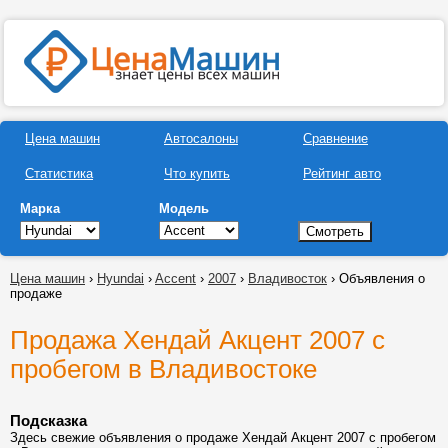
Цена машин
Автосалоны
Сравнение
Статистика
Что купить
Рейтинг авто
Марка
Модель
Цена машин
›
Hyundai
›
Accent
›
2007
›
Владивосток
› Объявления о
продаже
Продажа Хендай Акцент 2007 с
пробегом в Владивостоке
Подсказка
Здесь свежие объявления о продаже Хендай Акцент 2007 с пробегом