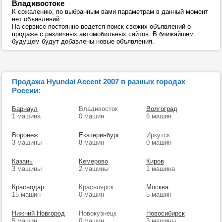
Владивостоке
К сожалению, по выбранным вами параметрам в данный момент
нет объявлений.
На сервисе постоянно ведется поиск свежих объявлений о
продаже с различных автомобильных сайтов. В ближайшем
будущем будут добавлены новые объявления.
Продажа Hyundai Accent 2007 в разных городах
России:
Барнаул
Владивосток
Волгоград
1 машина
0 машин
6 машин
Воронеж
Екатеринбург
Иркутск
3 машины
8 машин
0 машин
Казань
Кемерово
Киров
3 машины
2 машины
1 машина
Краснодар
Красноярск
Москва
15 машин
0 машин
5 машин
Нижний Новгород
Новокузнецк
Новосибирск
5 машин
0 машин
3 машины