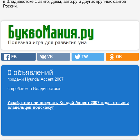
в Владивостоке с авито, дром, авто.ру и других крупных сайтов
России.
FB
VK
TW
OK
0 объявлений
продажи Hyundai Accent 2007
с пробегом в Владивостоке.
Узнай, стоит ли покупать Хендай Акцент 2007 года - отзывы
владельцев подскажут