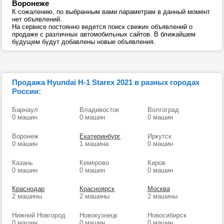
Воронеже
К сожалению, по выбранным вами параметрам в данный момент
нет объявлений.
На сервисе постоянно ведется поиск свежих объявлений о
продаже с различных автомобильных сайтов. В ближайшем
будущем будут добавлены новые объявления.
Продажа Hyundai H-1 Starex 2021 в разных городах
России:
Барнаул
Владивосток
Волгоград
0 машин
0 машин
0 машин
Воронеж
Екатеринбург
Иркутск
0 машин
1 машина
0 машин
Казань
Кемерово
Киров
0 машин
0 машин
0 машин
Краснодар
Красноярск
Москва
2 машины
2 машины
2 машины
Нижний Новгород
Новокузнецк
Новосибирск
0 машин
0 машин
0 машин