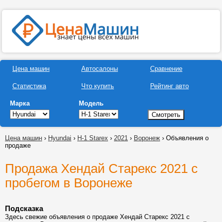
Цена машин
Автосалоны
Сравнение
Статистика
Что купить
Рейтинг авто
Марка
Модель
Цена машин
›
Hyundai
›
H-1 Starex
›
2021
›
Воронеж
› Объявления о
продаже
Продажа Хендай Старекс 2021 с
пробегом в Воронеже
Подсказка
Здесь свежие объявления о продаже Хендай Старекс 2021 с