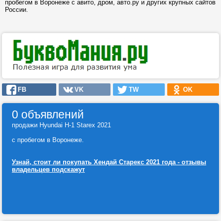
пробегом в Воронеже с авито, дром, авто.ру и других крупных сайтов
России.
FB
VK
TW
OK
0 объявлений
продажи Hyundai H-1 Starex 2021
с пробегом в Воронеже.
Узнай, стоит ли покупать Хендай Старекс 2021 года - отзывы
владельцев подскажут