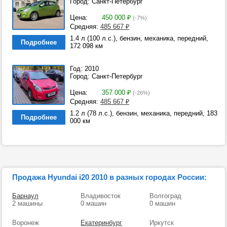
Город: Санкт-Петербург
Цена:
450 000
₽
(-7%)
Средняя:
485 667
₽
1.4 л (100 л.с.), бензин, механика, передний,
Подробнее
172 098 км
Год: 2010
Город: Санкт-Петербург
Цена:
357 000
₽
(-26%)
Средняя:
485 667
₽
1.2 л (78 л.с.), бензин, механика, передний, 183
Подробнее
000 км
Продажа Hyundai i20 2010 в разных городах России:
Барнаул
Владивосток
Волгоград
2 машины
0 машин
0 машин
Воронеж
Екатеринбург
Иркутск