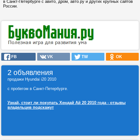
в Санкт-Петербурге с авито, дром, авто.ру и других крупных сайтов
России.
FB
VK
TW
OK
2 объявления
продажи Hyundai i20 2010
с пробегом в Санкт-Петербурге.
Узнай, стоит ли покупать Хендай Ай 20 2010 года - отзывы
владельцев подскажут