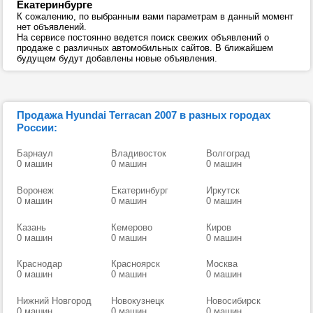
Екатеринбурге
К сожалению, по выбранным вами параметрам в данный момент
нет объявлений.
На сервисе постоянно ведется поиск свежих объявлений о
продаже с различных автомобильных сайтов. В ближайшем
будущем будут добавлены новые объявления.
Продажа Hyundai Terracan 2007 в разных городах
России:
Барнаул
Владивосток
Волгоград
0 машин
0 машин
0 машин
Воронеж
Екатеринбург
Иркутск
0 машин
0 машин
0 машин
Казань
Кемерово
Киров
0 машин
0 машин
0 машин
Краснодар
Красноярск
Москва
0 машин
0 машин
0 машин
Нижний Новгород
Новокузнецк
Новосибирск
0 машин
0 машин
0 машин