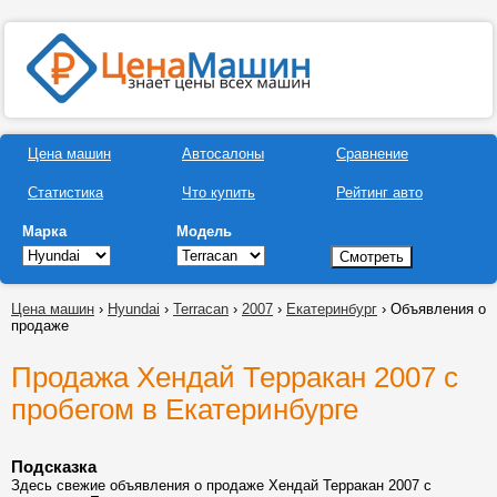
Цена машин
Автосалоны
Сравнение
Статистика
Что купить
Рейтинг авто
Марка
Модель
Цена машин
›
Hyundai
›
Terracan
›
2007
›
Екатеринбург
› Объявления о
продаже
Продажа Хендай Терракан 2007 с
пробегом в Екатеринбурге
Подсказка
Здесь свежие объявления о продаже Хендай Терракан 2007 с