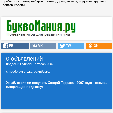
пробегом в Екатеринбурге с авито, дром, авто.ру и других крупных
сайтов России.
FB
VK
TW
OK
0 объявлений
продажи Hyundai Terracan 2007
с пробегом в Екатеринбурге.
Узнай, стоит ли покупать Хендай Терракан 2007 года - отзывы
владельцев подскажут