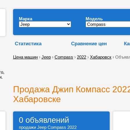
Марка
Модель
Статистика
Сравнение цен
Ка
Цена машин
›
Jeep
›
Compass
›
2022
›
Хабаровск
› Объявл
то,
и.
Продажа Джип Компасс 2022
Хабаровске
0 объявлений
продажи Jeep Compass 2022