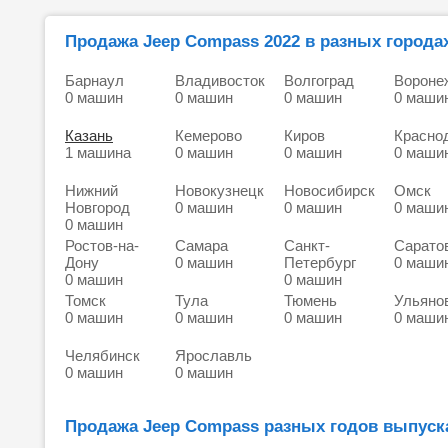
Продажа Jeep Compass 2022 в разных города
Барнаул
Владивосток
Волгоград
Вороне
0 машин
0 машин
0 машин
0 маши
Казань
Кемерово
Киров
Красно
1 машина
0 машин
0 машин
0 маши
Нижний
Новокузнецк
Новосибирск
Омск
Новгород
0 машин
0 машин
0 маши
0 машин
Ростов-на-
Самара
Санкт-
Сарато
Дону
0 машин
Петербург
0 маши
0 машин
0 машин
Томск
Тула
Тюмень
Ульяно
0 машин
0 машин
0 машин
0 маши
Челябинск
Ярославль
0 машин
0 машин
Продажа Jeep Compass разных годов выпуска