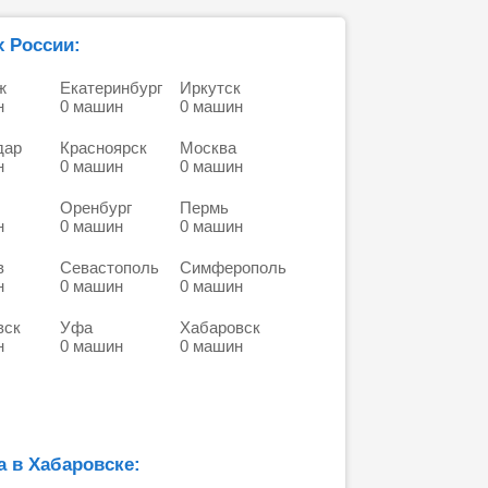
х России:
ж
Екатеринбург
Иркутск
н
0 машин
0 машин
дар
Красноярск
Москва
н
0 машин
0 машин
Оренбург
Пермь
н
0 машин
0 машин
в
Севастополь
Симферополь
н
0 машин
0 машин
вск
Уфа
Хабаровск
н
0 машин
0 машин
 в Хабаровске: