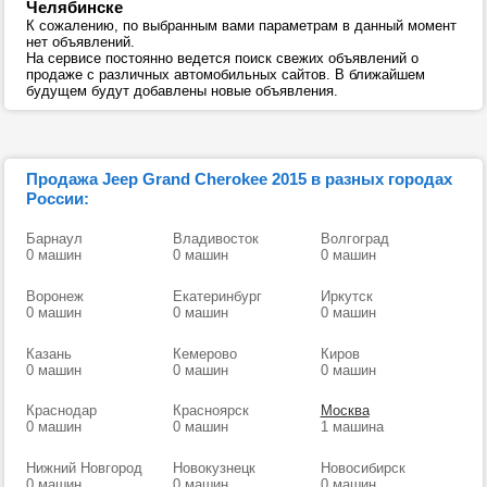
Челябинске
К сожалению, по выбранным вами параметрам в данный момент
нет объявлений.
На сервисе постоянно ведется поиск свежих объявлений о
продаже с различных автомобильных сайтов. В ближайшем
будущем будут добавлены новые объявления.
Продажа Jeep Grand Cherokee 2015 в разных городах
России:
Барнаул
Владивосток
Волгоград
0 машин
0 машин
0 машин
Воронеж
Екатеринбург
Иркутск
0 машин
0 машин
0 машин
Казань
Кемерово
Киров
0 машин
0 машин
0 машин
Краснодар
Красноярск
Москва
0 машин
0 машин
1 машина
Нижний Новгород
Новокузнецк
Новосибирск
0 машин
0 машин
0 машин