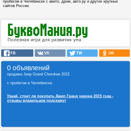
пробегом в Челябинске с авито, дром, авто.ру и других крупных
сайтов России.
FB
VK
TW
OK
0 объявлений
продажи Jeep Grand Cherokee 2015
с пробегом в Челябинске.
Узнай, стоит ли покупать Джип Гранд чероки 2015 года -
отзывы владельцев подскажут