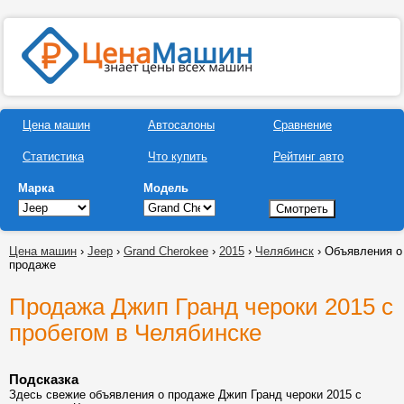
Цена машин
Автосалоны
Сравнение
Статистика
Что купить
Рейтинг авто
Марка
Модель
Цена машин
›
Jeep
›
Grand Cherokee
›
2015
›
Челябинск
› Объявления о
продаже
Продажа Джип Гранд чероки 2015 с
пробегом в Челябинске
Подсказка
Здесь свежие объявления о продаже Джип Гранд чероки 2015 с