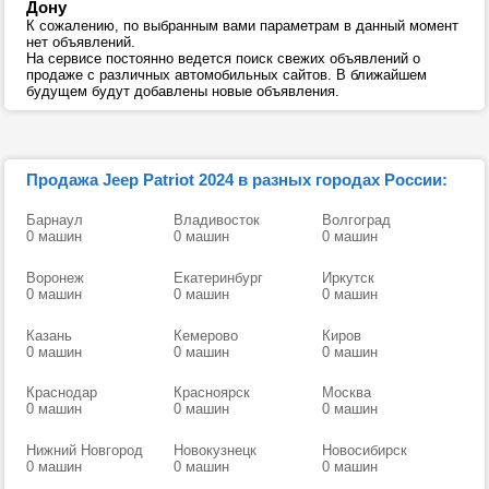
Дону
К сожалению, по выбранным вами параметрам в данный момент
нет объявлений.
На сервисе постоянно ведется поиск свежих объявлений о
продаже с различных автомобильных сайтов. В ближайшем
будущем будут добавлены новые объявления.
Продажа Jeep Patriot 2024 в разных городах России:
Барнаул
Владивосток
Волгоград
0 машин
0 машин
0 машин
Воронеж
Екатеринбург
Иркутск
0 машин
0 машин
0 машин
Казань
Кемерово
Киров
0 машин
0 машин
0 машин
Краснодар
Красноярск
Москва
0 машин
0 машин
0 машин
Нижний Новгород
Новокузнецк
Новосибирск
0 машин
0 машин
0 машин