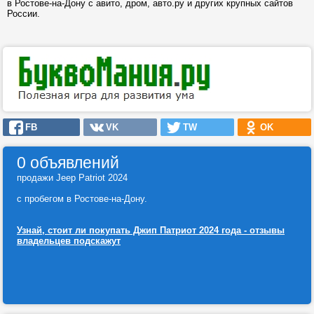
в Ростове-на-Дону с авито, дром, авто.ру и других крупных сайтов
России.
FB
VK
TW
OK
0 объявлений
продажи Jeep Patriot 2024
с пробегом в Ростове-на-Дону.
Узнай, стоит ли покупать Джип Патриот 2024 года - отзывы
владельцев подскажут