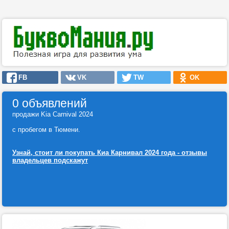
FB
VK
TW
OK
0 объявлений
продажи Kia Carnival 2024
с пробегом в Тюмени.
Узнай, стоит ли покупать Киа Карнивал 2024 года - отзывы
владельцев подскажут