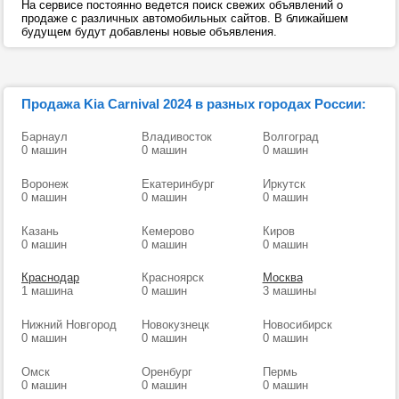
На сервисе постоянно ведется поиск свежих объявлений о
продаже с различных автомобильных сайтов. В ближайшем
будущем будут добавлены новые объявления.
Продажа Kia Carnival 2024 в разных городах России:
Барнаул
Владивосток
Волгоград
0 машин
0 машин
0 машин
Воронеж
Екатеринбург
Иркутск
0 машин
0 машин
0 машин
Казань
Кемерово
Киров
0 машин
0 машин
0 машин
Краснодар
Красноярск
Москва
1 машина
0 машин
3 машины
Нижний Новгород
Новокузнецк
Новосибирск
0 машин
0 машин
0 машин
Омск
Оренбург
Пермь
0 машин
0 машин
0 машин