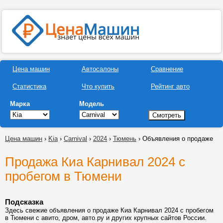
Цена машин
Автосалоны
Сравнение
Статистика
Что купить
Рейтинг авто
Марка
Модель
Цена машин
›
Kia
›
Carnival
›
2024
›
Тюмень
› Объявления о продаже
Продажа Киа Карнивал 2024 с
пробегом в Тюмени
Подсказка
Здесь свежие объявления о продаже Киа Карнивал 2024 с пробегом
в Тюмени с авито, дром, авто.ру и других крупных сайтов России.