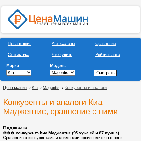
Цена машин
Автосалоны
Сравнение
Статистика
Что купить
Рейтинг авто
Марка
Модель
Цена машин
›
Kia
›
Magentis
›
Конкуренты и аналоги
Конкуренты и аналоги Киа
Маджентис, сравнение с ними
Подсказка
❶❽❷
конкурента Киа Маджентис (95 хуже её и 87 лучше).
Сравнение с конкурентами и аналогами производится по цене,