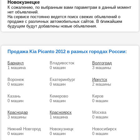
Новокузнецке
К сожалению, по выбранным вами параметрам в данный момент
нет объявлений.
На сервисе постоянно ведется поиск свежих объявлений о
продаже с различных автомобильных сайтов. В ближайшем
будущем будут добавлены новые объявления.
Продажа Kia Picanto 2012 в разных городах России:
Барнаул
Владивосток
Волгоград
1 машина
0 машин
3 машины
Воронеж
Екатеринбург
Иркутск
0 машин
0 машин
2 машины
Казань
Кемерово
Киров
0 машин
0 машин
0 машин
Краснодар
Красноярск
Москва
3 машины
1 машина
0 машин
Нижний Новгород
Новокузнецк
Новосибирск
0 машин
0 машин
0 машин