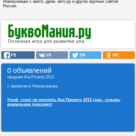
Новокузнецке с авито, дром, авто.ру и других крупных сайтов
России.
FB
VK
TW
OK
0 объявлений
продажи Kia Picanto 2012
с пробегом в Новокузнецке.
Узнай, стоит ли покупать Киа Пиканто 2012 года - отзывы
владельцев подскажут