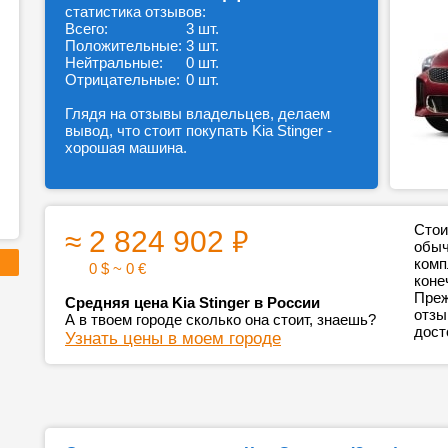
статистика отзывов:
Всего:
3 шт.
Положительные:
3 шт.
Нейтральные:
0 шт.
Отрицательные:
0 шт.
Глядя на отзывы владельцев, делаем
вывод, что стоит покупать Kia Stinger -
хорошая машина.
₽
Стои
≈ 2 824 902
обыч
комп
0 $ ~ 0 €
коне
Преж
Средняя цена Kia Stinger в России
отзы
А в твоем городе сколько она стоит, знаешь?
дост
Узнать цены в моем городе