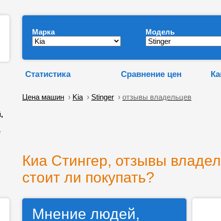
Марка
Модель
Статистика
Сравнение цен
Ка
Цена машин
›
Kia
›
Stinger
›
отзывы владельцев
,
е
Киа Стингер, отзывы владель
стоит ли покупать?
Мнение людей,