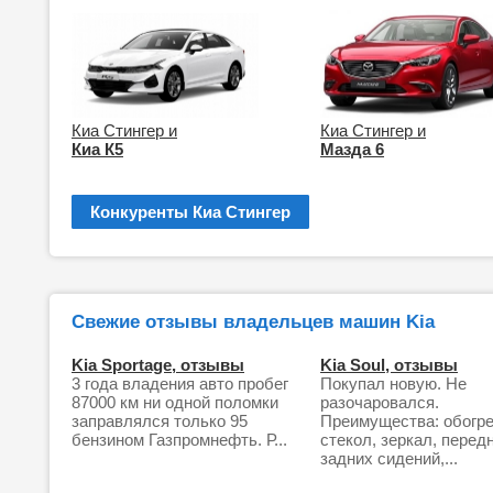
Киа Стингер и
Киа Стингер и
Киа К5
Мазда 6
Конкуренты Киа Стингер
Свежие отзывы владельцев машин Kia
Kia Sportage, отзывы
Kia Soul, отзывы
3 года владения авто пробег
Покупал новую. Не
87000 км ни одной поломки
разочаровался.
заправлялся только 95
Преимущества: обогр
бензином Газпромнефть. Р...
стекол, зеркал, перед
задних сидений,...