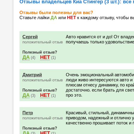
Отзывы владельцев Киа Стингер (3 шт.): все
Отзывы были полезны для вас?
Ставьте лайки
ДА
или
НЕТ
к каждому отзыву, чтобы в
Сергей
Авто нравится от и до! От влад
получаешь только удовольствие
положительный отзыв
Полезный отзыв?
ДА
НЕТ
(4)
(1)
Дмитрий
Очень эмоциональный автомобил
люди живо интересуются авто и 
положительный отзыв
плюсам отнесу динамику, по кра
достаточно. если брать для све
Полезный отзыв?
ДА
НЕТ
про это.
(3)
(1)
Петр
Красивый, стильный, динамичн
приводом, надежный и отлично у
положительный отзыв
качественно прошивает поток и п
Полезный отзыв?
ДА
НЕТ
(3)
(1)