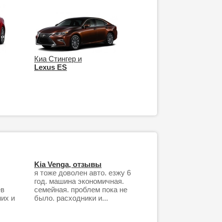
Киа Стингер и
Lexus ES
Kia Venga, отзывы
я тоже доволен авто. езжу 6
год. машина экономичная.
ев
семейная. проблем пока не
них и
было. расходники и...