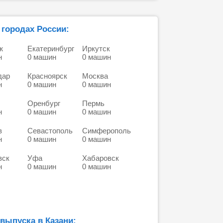
 городах России:
ж
Екатеринбург
Иркутск
н
0 машин
0 машин
дар
Красноярск
Москва
н
0 машин
0 машин
Оренбург
Пермь
н
0 машин
0 машин
в
Севастополь
Симферополь
н
0 машин
0 машин
вск
Уфа
Хабаровск
н
0 машин
0 машин
 выпуска в Казани: