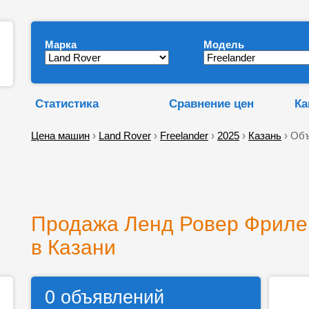
Марка
Модель
Статистика
Сравнение цен
Ка
Цена машин
›
Land Rover
›
Freelander
›
2025
›
Казань
› Объ
Продажа Ленд Ровер Фрилен
в Казани
0 объявлений