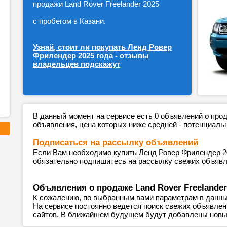
продажи Land Rover Freelander 2025
с пробегом в Казани.
Узнай, стоит ли покупать Ленд Ровер
Фрилендер 2025 года - отзывы
владельцев подскажут
В данный момент на сервисе есть 0 объявлений о пр
объявления, цена которых ниже средней - потенциаль
Подписаться на рассылку объявлений
Если Вам необходимо купить Ленд Ровер Фрилендер 202
обязательно подпишитесь на рассылку свежих объявле
Объявления о продаже Land Rover Freelander
К сожалению, по выбранным вами параметрам в данны
На сервисе постоянно ведется поиск свежих объявле
сайтов. В ближайшем будущем будут добавлены новы