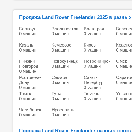
Продажа Land Rover Freelander 2025 в разных
Барнаул
Владивосток
Волгоград
Вороне
0 машин
0 машин
0 машин
0 маши
Казань
Кемерово
Киров
Красно
0 машин
0 машин
0 машин
0 маши
Нижний
Новокузнецк
Новосибирск
Омск
Новгород
0 машин
0 машин
0 маши
0 машин
Ростов-на-
Самара
Санкт-
Сарато
Дону
0 машин
Петербург
0 маши
0 машин
0 машин
Томск
Тула
Тюмень
Ульяно
0 машин
0 машин
0 машин
0 маши
Челябинск
Ярославль
0 машин
0 машин
Продажа Land Rover Freelander разных годов