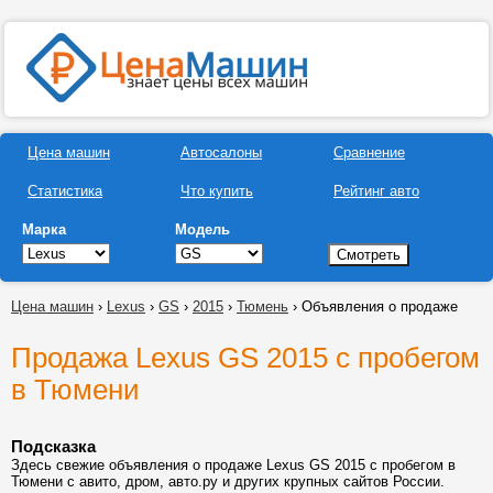
Цена машин
Автосалоны
Сравнение
Статистика
Что купить
Рейтинг авто
Марка
Модель
Цена машин
›
Lexus
›
GS
›
2015
›
Тюмень
› Объявления о продаже
Продажа Lexus GS 2015 с пробегом
в Тюмени
Подсказка
Здесь свежие объявления о продаже Lexus GS 2015 с пробегом в
Тюмени с авито, дром, авто.ру и других крупных сайтов России.