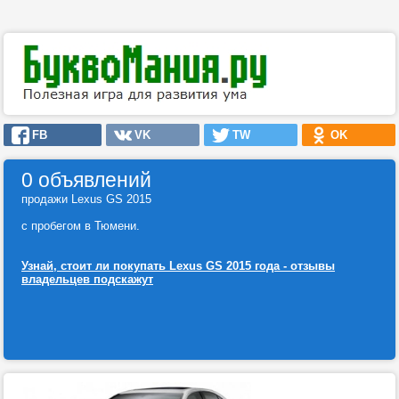
FB
VK
TW
OK
0 объявлений
продажи Lexus GS 2015
с пробегом в Тюмени.
Узнай, стоит ли покупать Lexus GS 2015 года - отзывы
владельцев подскажут