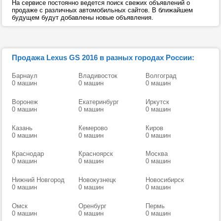
На сервисе постоянно ведется поиск свежих объявлений о
продаже с различных автомобильных сайтов. В ближайшем
будущем будут добавлены новые объявления.
Продажа Lexus GS 2016 в разных городах России:
Барнаул
Владивосток
Волгоград
0 машин
0 машин
0 машин
Воронеж
Екатеринбург
Иркутск
0 машин
0 машин
0 машин
Казань
Кемерово
Киров
0 машин
0 машин
0 машин
Краснодар
Красноярск
Москва
0 машин
0 машин
0 машин
Нижний Новгород
Новокузнецк
Новосибирск
0 машин
0 машин
0 машин
Омск
Оренбург
Пермь
0 машин
0 машин
0 машин