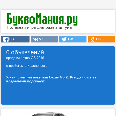
FB
VK
TW
OK
0 объявлений
продажи Lexus GS 2016
с пробегом в Красноярске.
Узнай, стоит ли покупать Lexus GS 2016 года - отзывы
владельцев подскажут