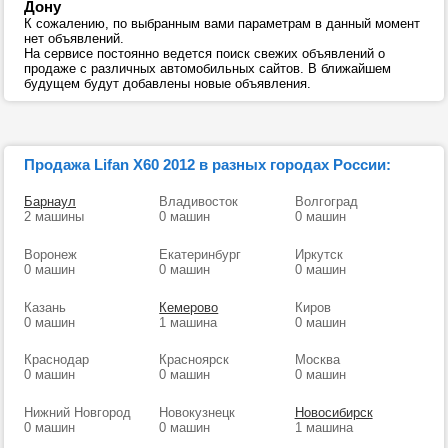
Дону
К сожалению, по выбранным вами параметрам в данный момент
нет объявлений.
На сервисе постоянно ведется поиск свежих объявлений о
продаже с различных автомобильных сайтов. В ближайшем
будущем будут добавлены новые объявления.
Продажа Lifan X60 2012 в разных городах России:
Барнаул
Владивосток
Волгоград
2 машины
0 машин
0 машин
Воронеж
Екатеринбург
Иркутск
0 машин
0 машин
0 машин
Казань
Кемерово
Киров
0 машин
1 машина
0 машин
Краснодар
Красноярск
Москва
0 машин
0 машин
0 машин
Нижний Новгород
Новокузнецк
Новосибирск
0 машин
0 машин
1 машина