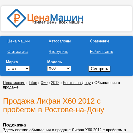
Цена машин
Автосалоны
Сравнение
Статистика
Что купить
Рейтинг авто
Марка
Модель
Цена машин
›
Lifan
›
X60
›
2012
›
Ростов-на-Дону
› Объявления о
продаже
Продажа Лифан Х60 2012 с
пробегом в Ростове-на-Дону
Подсказка
Здесь свежие объявления о продаже Лифан Х60 2012 с пробегом в