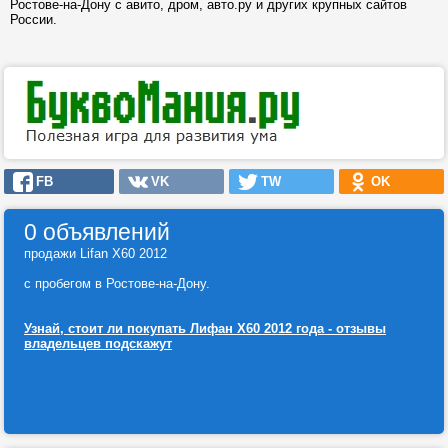
Ростове-на-Дону с авито, дром, авто.ру и других крупных сайтов
России.
FB
VK
TW
OK
0 объявлений
продажи Lifan X60 2012
с пробегом в Ростове-на-Дону.
Узнай, стоит ли покупать Лифан Х60 2012 года - отзывы
владельцев подскажут