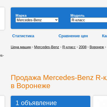
Марка
Модель
Статистика
Сравнение цен
Ка
Цена машин
›
Mercedes-Benz
›
R-класс
›
2008
›
Воронеж
›
es-
Продажа Mercedes-Benz R-к
в Воронеже
1 объявление