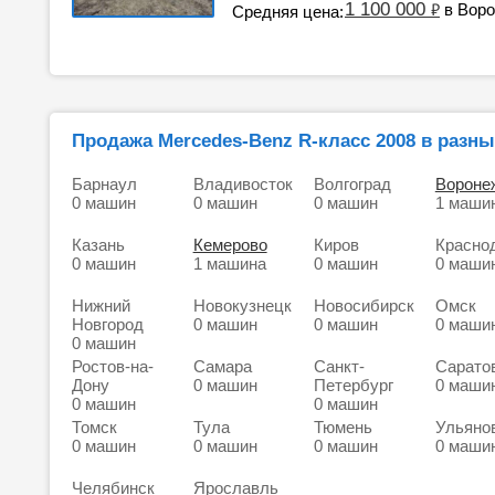
1 100 000
₽
в Вор
Средняя цена:
Продажа Mercedes-Benz R-класс 2008 в разны
Барнаул
Владивосток
Волгоград
Вороне
0 машин
0 машин
0 машин
1 маши
Казань
Кемерово
Киров
Красно
0 машин
1 машина
0 машин
0 маши
Нижний
Новокузнецк
Новосибирск
Омск
Новгород
0 машин
0 машин
0 маши
0 машин
Ростов-на-
Самара
Санкт-
Сарато
Дону
0 машин
Петербург
0 маши
0 машин
0 машин
Томск
Тула
Тюмень
Ульяно
0 машин
0 машин
0 машин
0 маши
Челябинск
Ярославль