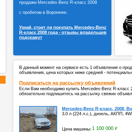
продажи Mercedes-Benz R-класс 2008
с пробегом в Воронеже.
Узнай, стоит ли покупать Mercedes-Benz
R-класс 2008 года - отзывы владельцев
подскажут
В данный момент на сервисе есть 1 объявление о пр
объявления, цена которых ниже средней - потенциаль
Подписаться на рассылку объявлений
Если Вам необходимо купить Mercedes-Benz R-класс 2
обязательно подпишитесь на рассылку свежих объявле
Mercedes-Benz R-класс, 2008, В
3.0 л (224 л.с.), дизель, АКПП, 4W
1 100 000
₽
Цена машины: