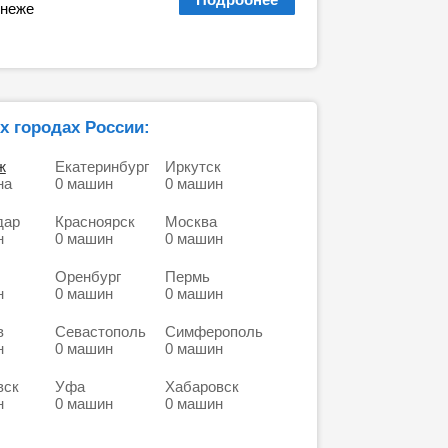
онеже
х городах России:
ж
Екатеринбург
Иркутск
на
0 машин
0 машин
дар
Красноярск
Москва
н
0 машин
0 машин
Оренбург
Пермь
н
0 машин
0 машин
в
Севастополь
Симферополь
н
0 машин
0 машин
вск
Уфа
Хабаровск
н
0 машин
0 машин