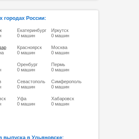
х городах России:
ж
Екатеринбург
Иркутск
н
0 машин
0 машин
дар
Красноярск
Москва
на
0 машин
0 машин
Оренбург
Пермь
н
0 машин
0 машин
в
Севастополь
Симферополь
н
0 машин
0 машин
вск
Уфа
Хабаровск
н
0 машин
0 машин
в выпуска в Ульяновске: