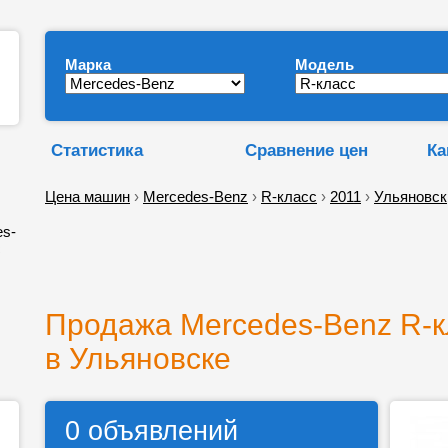
Марка
Модель
Статистика
Сравнение цен
Ка
Цена машин
›
Mercedes-Benz
›
R-класс
›
2011
›
Ульяновск
es-
с
Продажа Mercedes-Benz R-к
в Ульяновске
0 объявлений