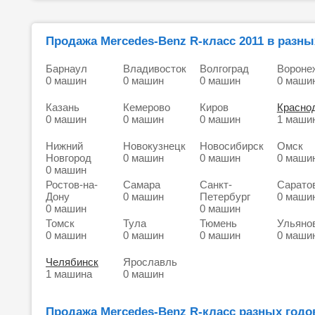
Продажа Mercedes-Benz R-класс 2011 в разны
Барнаул
Владивосток
Волгоград
Вороне
0 машин
0 машин
0 машин
0 маши
Казань
Кемерово
Киров
Красно
0 машин
0 машин
0 машин
1 маши
Нижний
Новокузнецк
Новосибирск
Омск
Новгород
0 машин
0 машин
0 маши
0 машин
Ростов-на-
Самара
Санкт-
Сарато
Дону
0 машин
Петербург
0 маши
0 машин
0 машин
Томск
Тула
Тюмень
Ульяно
0 машин
0 машин
0 машин
0 маши
Челябинск
Ярославль
1 машина
0 машин
Продажа Mercedes-Benz R-класс разных годо