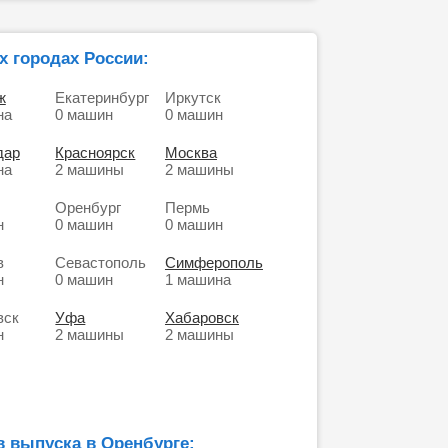
х городах России:
ж
Екатеринбург
Иркутск
на
0 машин
0 машин
дар
Красноярск
Москва
на
2 машины
2 машины
Оренбург
Пермь
н
0 машин
0 машин
в
Севастополь
Симферополь
н
0 машин
1 машина
вск
Уфа
Хабаровск
н
2 машины
2 машины
в выпуска в Оренбурге: