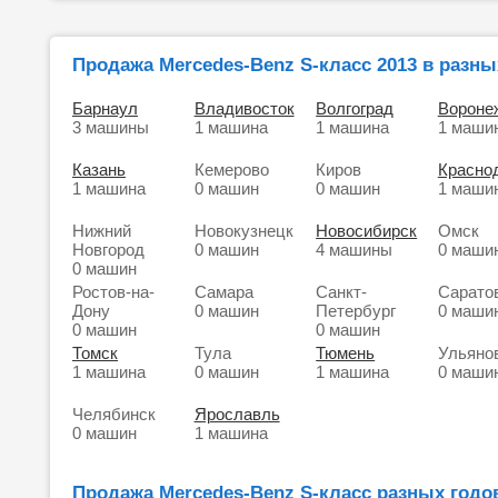
Продажа Mercedes-Benz S-класс 2013 в разны
Барнаул
Владивосток
Волгоград
Вороне
3 машины
1 машина
1 машина
1 маши
Казань
Кемерово
Киров
Красно
1 машина
0 машин
0 машин
1 маши
Нижний
Новокузнецк
Новосибирск
Омск
Новгород
0 машин
4 машины
0 маши
0 машин
Ростов-на-
Самара
Санкт-
Сарато
Дону
0 машин
Петербург
0 маши
0 машин
0 машин
Томск
Тула
Тюмень
Ульяно
1 машина
0 машин
1 машина
0 маши
Челябинск
Ярославль
0 машин
1 машина
Продажа Mercedes-Benz S-класс разных годо