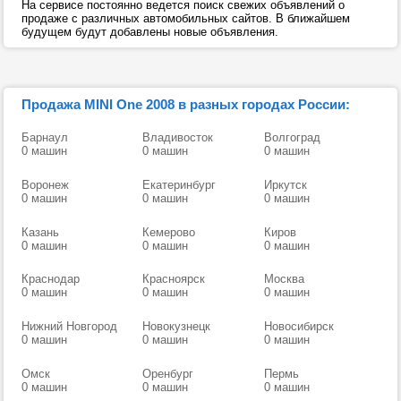
На сервисе постоянно ведется поиск свежих объявлений о
продаже с различных автомобильных сайтов. В ближайшем
будущем будут добавлены новые объявления.
Продажа MINI One 2008 в разных городах России:
Барнаул
Владивосток
Волгоград
0 машин
0 машин
0 машин
Воронеж
Екатеринбург
Иркутск
0 машин
0 машин
0 машин
Казань
Кемерово
Киров
0 машин
0 машин
0 машин
Краснодар
Красноярск
Москва
0 машин
0 машин
0 машин
Нижний Новгород
Новокузнецк
Новосибирск
0 машин
0 машин
0 машин
Омск
Оренбург
Пермь
0 машин
0 машин
0 машин