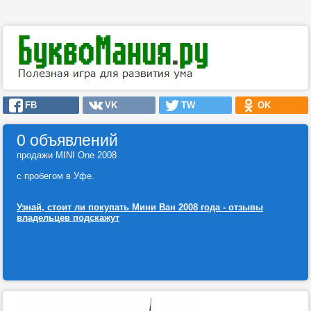
FB
VK
TW
OK
0 объявлений
продажи MINI One 2008
с пробегом в Уфе.
Узнай, стоит ли покупать Мини Ван 2008 года - отзывы
владельцев подскажут