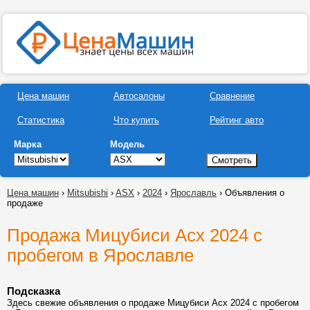
Цена машин
Автосалоны
Сравнение
Статистика
Что купить
Рейтинг авто
Марка
Модель
Цена машин
›
Mitsubishi
›
ASX
›
2024
›
Ярославль
› Объявления о
продаже
Продажа Мицубиси Асх 2024 с
пробегом в Ярославле
Подсказка
Здесь свежие объявления о продаже Мицубиси Асх 2024 с пробегом