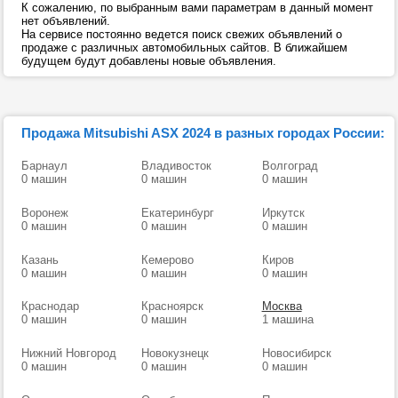
К сожалению, по выбранным вами параметрам в данный момент
нет объявлений.
На сервисе постоянно ведется поиск свежих объявлений о
продаже с различных автомобильных сайтов. В ближайшем
будущем будут добавлены новые объявления.
Продажа Mitsubishi ASX 2024 в разных городах России:
Барнаул
Владивосток
Волгоград
0 машин
0 машин
0 машин
Воронеж
Екатеринбург
Иркутск
0 машин
0 машин
0 машин
Казань
Кемерово
Киров
0 машин
0 машин
0 машин
Краснодар
Красноярск
Москва
0 машин
0 машин
1 машина
Нижний Новгород
Новокузнецк
Новосибирск
0 машин
0 машин
0 машин