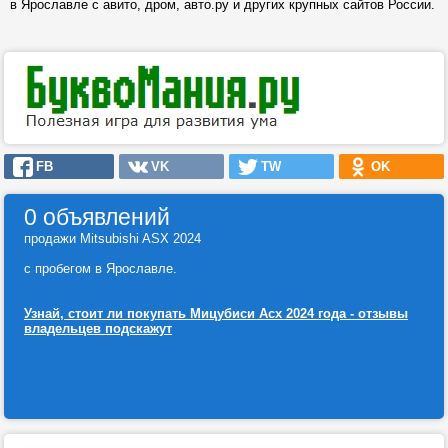
в Ярославле с авито, дром, авто.ру и других крупных сайтов России.
FB
VK
TW
OK
0 объявлений
продажи Mitsubishi ASX 2024
с пробегом в Ярославле.
Узнай, стоит ли покупать Мицубиси Асх 2024 года - отзывы
владельцев подскажут