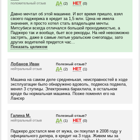
ДА
НЕТ
положительный отзыв
(2)
(0)
Давно мечтал об этой машинке. И вот время пришло, взял
своего паджерика в кредит за 1,5 млн. Цена не имела
значения, я просто хотел стать владельцем мечты.
Митсубиси всегда отличался большой проходимостью, а
Паджеро так и вообще, бьет все рекорды. На ней невозможно
застрять, даже в самые лютые уральские снегопады, зато
других водителей придется час...
Показать целиком
Лобанов Иван
Полезный отзыв?
ДА
НЕТ
нейтральный отзыв
(2)
(1)
Машина на самом деле средненькая, неисправностей в ходе
эксплуатации было обнаружено вдоволь, подвеска подвела,
менял 3 ступицы. Электроника барахлила, в остальном
вроде бы нормальная машинка. Позже поменял его на
Лансер
Галина М.
Полезный отзыв?
ДА
НЕТ
нейтральный отзыв
(1)
(0)
Паджеро достался мне от мужа, он покупал в 2008 году у
официального дилера, в кредит на 3 года. Живем мы за