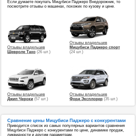
Если думаете покупать Мицубиси Паджеро Внедорожник, то
посмотрите отзывы о машинах, похожих по кузову и цене.
Отзывы владельцев
Отзывы владельцев
Мицубиси Паджеро спорт
Шевроле Тахо
(26 шт.)
(24 шт.)
Отзывы владельцев
Отзывы владельцев
Джип Чероки
(57 шт.)
Форд Эксплорер
(35 шт.)
Сравнение цены Мицубиси Паджеро с конкурентами
Приводится список из самых популярных вариантов сравнения
Мицубиси Паджеро с конкурентами по цене, динамике продаж,
ликвидности и другим параметрам.