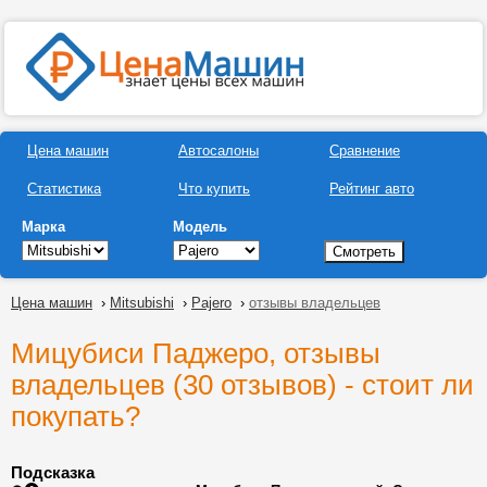
Цена машин
Автосалоны
Сравнение
Статистика
Что купить
Рейтинг авто
Марка
Модель
Цена машин
›
Mitsubishi
›
Pajero
›
отзывы владельцев
Мицубиси Паджеро, отзывы
владельцев (30 отзывов) - стоит ли
покупать?
Подсказка