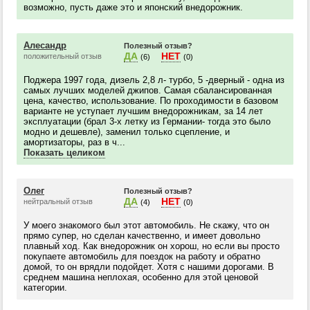
возможно, пусть даже это и японский внедорожник.
Алесандр
Полезный отзыв?
ДА
НЕТ
положительный отзыв
(6)
(0)
Поджера 1997 года, дизель 2,8 л- турбо, 5 -дверный - одна из
самых лучших моделей джипов. Самая сбалансированная
цена, качество, использование. По проходимости в базовом
варианте не уступает лучшим внедорожникам, за 14 лет
эксплуатации (брал 3-х летку из Германии- тогда это было
модно и дешевле), заменил только сцепление, и
амортизаторы, раз в ч...
Показать целиком
Олег
Полезный отзыв?
ДА
НЕТ
нейтральный отзыв
(4)
(0)
У моего знакомого был этот автомобиль. Не скажу, что он
прямо супер, но сделан качественно, и имеет довольно
плавный ход. Как внедорожник он хорош, но если вы просто
покупаете автомобиль для поездок на работу и обратно
домой, то он врядли подойдет. Хотя с нашими дорогами. В
среднем машина неплохая, особенно для этой ценовой
категории.