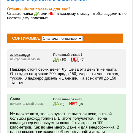
Отзывы были полезны для вас?
Ставьте лайки
ДА
или
НЕТ
к каждому отзыву, чтобы выделить по-
настоящему полезные.
СОРТИРОВКА:
александр
Полезный отзыв?
ДА
НЕТ
нейтральный отзыв
(10)
(3)
Паджеро стоит своих денег. Лучше за эти деньги не найти.
Отъездил на крузаке 200, прадо 150, туарег, тигуан, патрол,
туссан, 3 паджеро дизель и 1 бензин. На всех от90 до 150
тыс. км.
Саша
Полезный отзыв?
ДА
НЕТ
положительный отзыв
(6)
(0)
Не плохое авто, только пугает не высокая цена, а такой
большой расход топлива. В итоге получается, что на
кондиционер используется около 2-х литров на 100
километров. Как по мне много, даже и для внедорожника. В
плане ремонта ни каких проблем нету, найти детали