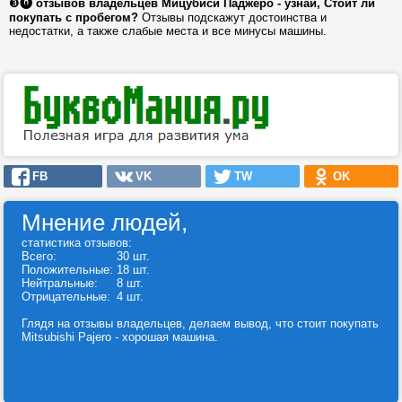
❸⓿
отзывов владельцев Мицубиси Паджеро - узнай, Стоит ли
покупать с пробегом?
Отзывы подскажут достоинства и
недостатки, а также слабые места и все минусы машины.
FB
VK
TW
OK
Мнение людей,
статистика отзывов:
Всего:
30 шт.
Положительные:
18 шт.
Нейтральные:
8 шт.
Отрицательные:
4 шт.
Глядя на отзывы владельцев, делаем вывод, что стоит покупать
Mitsubishi Pajero - хорошая машина.