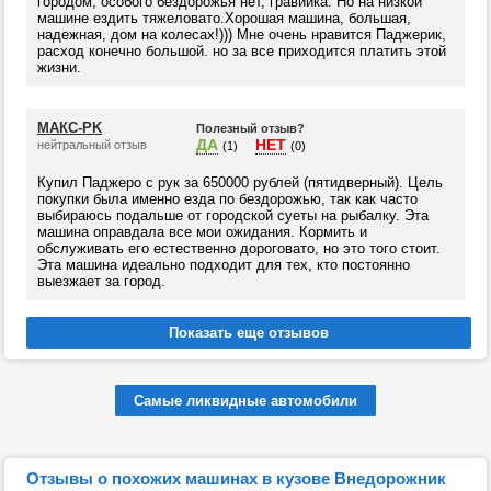
городом, особого бездорожья нет, гравийка. Но на низкой
машине ездить тяжеловато.Хорошая машина, большая,
надежная, дом на колесах!))) Мне очень нравится Паджерик,
расход конечно большой. но за все приходится платить этой
жизни.
МАКС-PK
Полезный отзыв?
ДА
НЕТ
нейтральный отзыв
(1)
(0)
Купил Паджеро с рук за 650000 рублей (пятидверный). Цель
покупки была именно езда по бездорожью, так как часто
выбираюсь подальше от городской суеты на рыбалку. Эта
машина оправдала все мои ожидания. Кормить и
обслуживать его естественно дороговато, но это того стоит.
Эта машина идеально подходит для тех, кто постоянно
выезжает за город.
Самые ликвидные автомобили
Отзывы о похожих машинах в кузове Внедорожник