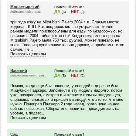
Монастырский
Полезный отзыв?
ДА
НЕТ
нейтральный отзыв
(3)
(0)
три года езжу на Mitsubishi Pajero 2004 г. в. Слабые места:
ходовая, КПП. Как внедорожник - не устраивает. Более
ранние модели приспособлены для езды по бездорожью, но
начиная с 2004 - абсолютно нет! Когда покупал его цена на
Mitsubishi Pajero была 750 тыс. рублей. Может повезло, не
знаю. Товарищ купил значительно дороже, а проблемы те же
самые. Пе...
Показать целиком
Василий
Полезный отзыв?
ДА
НЕТ
положительный отзыв
(5)
(2)
Помню, когда еще был пацаном, у соседей в деревне был
Мицубиси Паджеро. Запомнил я эту модель надолго, потом
уже, позврослев, смотрел в интернете отзывы владельцев,
спрашивал знакомых и пришел к выводу, что это то, что мне
нужно. Приобрел Паджеро 2 года назад, благо цена на нее
сейчас невысокая. Сборка мне нравится, проходимость на
уровне, а подвес...
Показать целиком
Саш
Полезный отзыв?