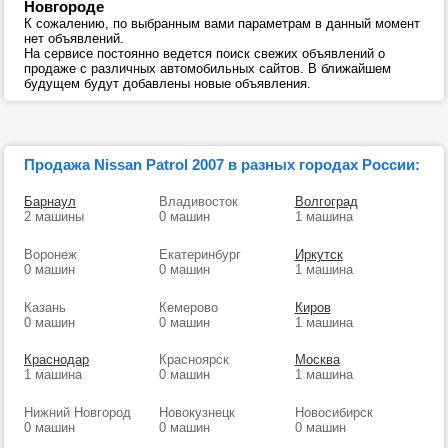
Новгороде
К сожалению, по выбранным вами параметрам в данный момент
нет объявлений.
На сервисе постоянно ведется поиск свежих объявлений о
продаже с различных автомобильных сайтов. В ближайшем
будущем будут добавлены новые объявления.
Продажа Nissan Patrol 2007 в разных городах России:
Барнаул
Владивосток
Волгоград
2 машины
0 машин
1 машина
Воронеж
Екатеринбург
Иркутск
0 машин
0 машин
1 машина
Казань
Кемерово
Киров
0 машин
0 машин
1 машина
Краснодар
Красноярск
Москва
1 машина
0 машин
1 машина
Нижний Новгород
Новокузнецк
Новосибирск
0 машин
0 машин
0 машин