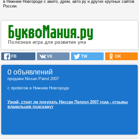
в Нижнем Новгороде с авито, дром, авто.ру и других крупных сайтов
России.
FB
VK
TW
OK
0 объявлений
продажи Nissan Patrol 2007
с пробегом в Нижнем Новгороде.
Узнай, стоит ли покупать Ниссан Патрол 2007 года - отзывы
владельцев подскажут