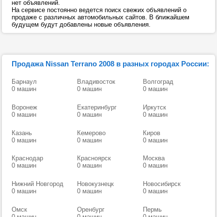
нет объявлений.
На сервисе постоянно ведется поиск свежих объявлений о
продаже с различных автомобильных сайтов. В ближайшем
будущем будут добавлены новые объявления.
Продажа Nissan Terrano 2008 в разных городах России:
Барнаул
Владивосток
Волгоград
0 машин
0 машин
0 машин
Воронеж
Екатеринбург
Иркутск
0 машин
0 машин
0 машин
Казань
Кемерово
Киров
0 машин
0 машин
0 машин
Краснодар
Красноярск
Москва
0 машин
0 машин
0 машин
Нижний Новгород
Новокузнецк
Новосибирск
0 машин
0 машин
0 машин
Омск
Оренбург
Пермь
0 машин
0 машин
0 машин