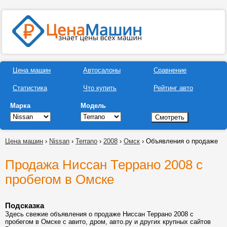
Цена машин
Автосалоны
Сравнение
Статистика
Что купить
Рейтинг авто
Марка
Модель
Цена машин
›
Nissan
›
Terrano
›
2008
›
Омск
› Объявления о продаже
Продажа Ниссан Террано 2008 с
пробегом в Омске
Подсказка
Здесь свежие объявления о продаже Ниссан Террано 2008 с
пробегом в Омске с авито, дром, авто.ру и других крупных сайтов