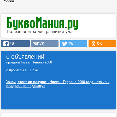
России.
FB
VK
TW
OK
0 объявлений
продажи Nissan Terrano 2008
с пробегом в Омске.
Узнай, стоит ли покупать Ниссан Террано 2008 года - отзывы
владельцев подскажут