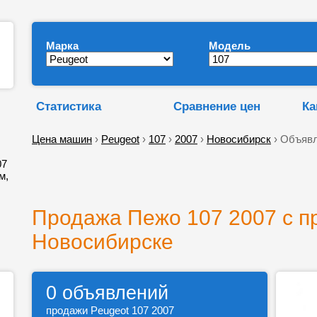
Марка
Модель
Статистика
Сравнение цен
Ка
Цена машин
›
Peugeot
›
107
›
2007
›
Новосибирск
› Объявл
07
м,
Продажа Пежо 107 2007 с п
Новосибирске
0 объявлений
продажи Peugeot 107 2007