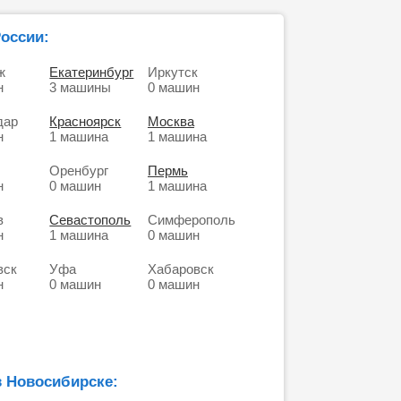
России:
ж
Екатеринбург
Иркутск
н
3 машины
0 машин
дар
Красноярск
Москва
н
1 машина
1 машина
Оренбург
Пермь
н
0 машин
1 машина
в
Севастополь
Симферополь
н
1 машина
0 машин
вск
Уфа
Хабаровск
н
0 машин
0 машин
в Новосибирске: