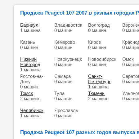
Продажа Peugeot 107 2007 в разных городах 
Барнаул
Владивосток
Волгоград
Вороне
1 машина
0 машин
0 машин
0 маши
Казань
Кемерово
Киров
Красно
0 машин
0 машин
0 машин
0 маши
Нижний
Новокузнецк
Новосибирск
Омск
Новгород
0 машин
0 машин
0 маши
1 машина
Ростов-на-
Самара
Санкт-
Сарато
Дону
0 машин
Петербург
0 маши
0 машин
1 машина
Томск
Тула
Тюмень
Ульяно
2 машины
0 машин
2 машины
0 маши
Челябинск
Ярославль
1 машина
0 машин
Продажа Peugeot 107 разных годов выпуска 