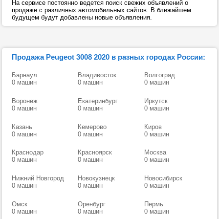
На сервисе постоянно ведется поиск свежих объявлений о
продаже с различных автомобильных сайтов. В ближайшем
будущем будут добавлены новые объявления.
Продажа Peugeot 3008 2020 в разных городах России:
Барнаул
Владивосток
Волгоград
0 машин
0 машин
0 машин
Воронеж
Екатеринбург
Иркутск
0 машин
0 машин
0 машин
Казань
Кемерово
Киров
0 машин
0 машин
0 машин
Краснодар
Красноярск
Москва
0 машин
0 машин
0 машин
Нижний Новгород
Новокузнецк
Новосибирск
0 машин
0 машин
0 машин
Омск
Оренбург
Пермь
0 машин
0 машин
0 машин