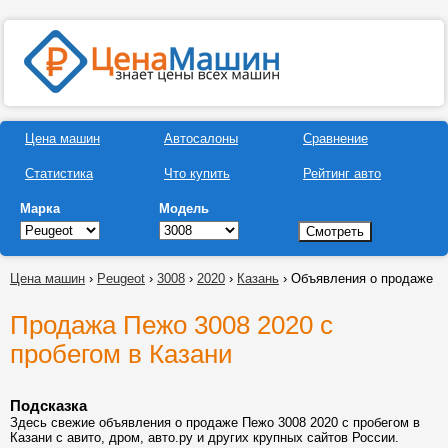
Цена машин
Автосалоны
Сравнение
Статистика
Что купить
Рейтинг авто
Марка
Модель
Цена машин
›
Peugeot
›
3008
›
2020
›
Казань
› Объявления о продаже
Продажа Пежо 3008 2020 с
пробегом в Казани
Подсказка
Здесь свежие объявления о продаже Пежо 3008 2020 с пробегом в
Казани с авито, дром, авто.ру и других крупных сайтов России.