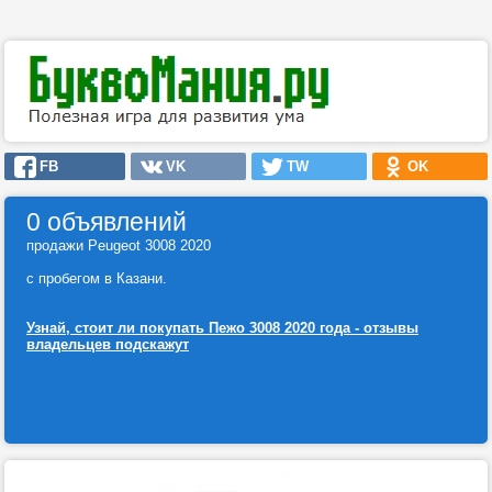
FB
VK
TW
OK
0 объявлений
продажи Peugeot 3008 2020
с пробегом в Казани.
Узнай, стоит ли покупать Пежо 3008 2020 года - отзывы
владельцев подскажут